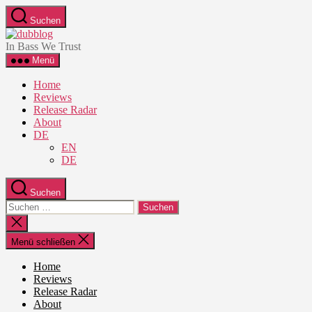
Zum
Suchen
Inhalt
dubblog
springen
In Bass We Trust
Menü
Home
Reviews
Release Radar
About
DE
EN
DE
Suchen
Suche
nach:
Suche
schließen
Menü schließen
Home
Reviews
Release Radar
About