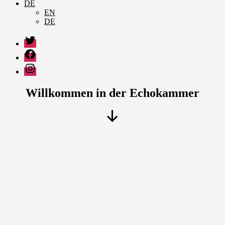
DE
EN
DE
Twitter
Facebook
Instagram
Willkommen in der Echokammer
Nach
unten
scrollen