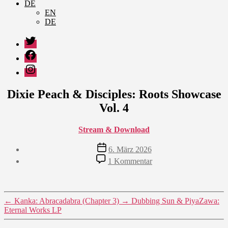
DE
EN
DE
Twitter
Facebook
Instagram
Dixie Peach & Disciples: Roots Showcase
Vol. 4
Stream & Download
Veröffentlichungsdatum
6. März 2026
zu
1 Kommentar
Dixie
Peach
&
Disciples:
←
Kanka: Abracadabra (Chapter 3)
→
Dubbing Sun & PiyaZawa:
Roots
Eternal Works LP
Showcase
Vol.