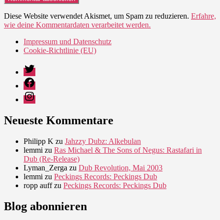
Diese Website verwendet Akismet, um Spam zu reduzieren.
Erfahre,
wie deine Kommentardaten verarbeitet werden.
Impressum und Datenschutz
Cookie-Richtlinie (EU)
Twitter
Facebook
Instagram
Neueste Kommentare
Philipp K
zu
Jahzzy Dubz: Alkebulan
lemmi
zu
Ras Michael & The Sons of Negus: Rastafari in
Dub (Re-Release)
Lyman_Zerga
zu
Dub Revolution, Mai 2003
lemmi
zu
Peckings Records: Peckings Dub
ropp auff
zu
Peckings Records: Peckings Dub
Blog abonnieren