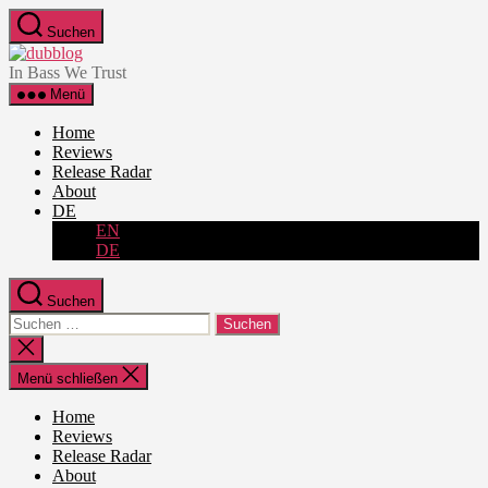
Zum
Suchen
Inhalt
dubblog
springen
In Bass We Trust
Menü
Home
Reviews
Release Radar
About
DE
EN
DE
Suchen
Suche
nach:
Suche
schließen
Menü schließen
Home
Reviews
Release Radar
About