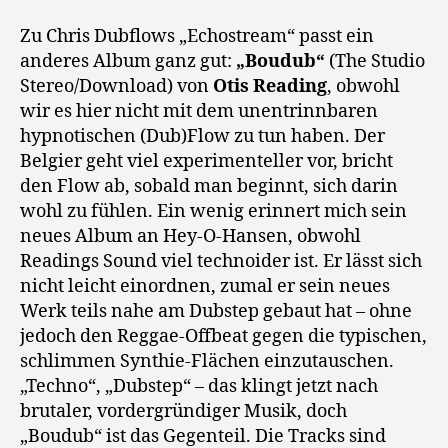
Zu Chris Dubflows „Echostream“ passt ein
anderes Album ganz gut:
„Boudub“
(The Studio
Stereo/Download) von
Otis Reading
, obwohl
wir es hier nicht mit dem unentrinnbaren
hypnotischen (Dub)Flow zu tun haben. Der
Belgier geht viel experimenteller vor, bricht
den Flow ab, sobald man beginnt, sich darin
wohl zu fühlen. Ein wenig erinnert mich sein
neues Album an Hey-O-Hansen, obwohl
Readings Sound viel technoider ist. Er lässt sich
nicht leicht einordnen, zumal er sein neues
Werk teils nahe am Dubstep gebaut hat – ohne
jedoch den Reggae-Offbeat gegen die typischen,
schlimmen Synthie-Flächen einzutauschen.
„Techno“, „Dubstep“ – das klingt jetzt nach
brutaler, vordergründiger Musik, doch
„Boudub“ ist das Gegenteil. Die Tracks sind