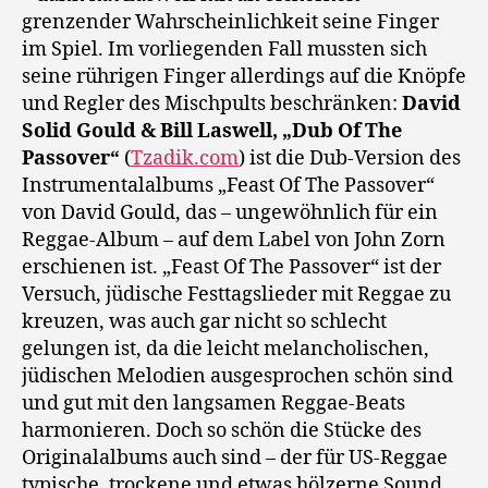
grenzender Wahrscheinlichkeit seine Finger
im Spiel. Im vorliegenden Fall mussten sich
seine rührigen Finger allerdings auf die Knöpfe
und Regler des Mischpults beschränken:
David
Solid Gould & Bill Laswell, „Dub Of The
Passover“
(
Tzadik.com
) ist die Dub-Version des
Instrumentalalbums „Feast Of The Passover“
von David Gould, das – ungewöhnlich für ein
Reggae-Album – auf dem Label von John Zorn
erschienen ist. „Feast Of The Passover“ ist der
Versuch, jüdische Festtagslieder mit Reggae zu
kreuzen, was auch gar nicht so schlecht
gelungen ist, da die leicht melancholischen,
jüdischen Melodien ausgesprochen schön sind
und gut mit den langsamen Reggae-Beats
harmonieren. Doch so schön die Stücke des
Originalalbums auch sind – der für US-Reggae
typische, trockene und etwas hölzerne Sound