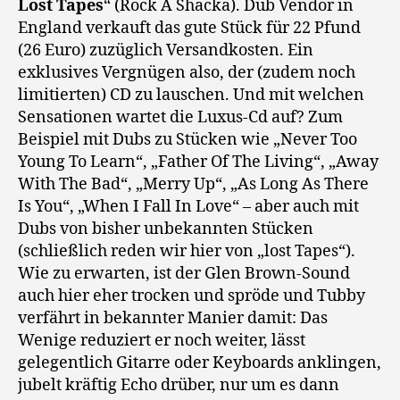
Lost Tapes
“ (Rock A Shacka). Dub Vendor in
England verkauft das gute Stück für 22 Pfund
(26 Euro) zuzüglich Versandkosten. Ein
exklusives Vergnügen also, der (zudem noch
limitierten) CD zu lauschen. Und mit welchen
Sensationen wartet die Luxus-Cd auf? Zum
Beispiel mit Dubs zu Stücken wie „Never Too
Young To Learn“, „Father Of The Living“, „Away
With The Bad“, „Merry Up“, „As Long As There
Is You“, „When I Fall In Love“ – aber auch mit
Dubs von bisher unbekannten Stücken
(schließlich reden wir hier von „lost Tapes“).
Wie zu erwarten, ist der Glen Brown-Sound
auch hier eher trocken und spröde und Tubby
verfährt in bekannter Manier damit: Das
Wenige reduziert er noch weiter, lässt
gelegentlich Gitarre oder Keyboards anklingen,
jubelt kräftig Echo drüber, nur um es dann