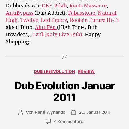
Dubheads wie
OBF
,
Pilah
,
Roots Massacre
,
AntiBypass
(Dub Addict),
Fabasstone
,
Natural
High
,
Twelve
,
Led Piperz
,
Roots’n Future Hi-Fi
aka d.Dino,
Aku-Fen
(High Tone / Dub
Invaders),
Uzul (Kaly Live Dub)
. Happy
Shopping!
Kategorien
DUB (R)EVOLUTION
REVIEW
Dub Evolution Januar
2011
Von
René Wynands
20. Januar 2011
Beitragsautor
Veröffentlichungsdatum
zu
4 Kommentare
Dub