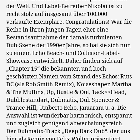
der Welt. Und Label-Betreiber Nikolai ist zu
recht stolz auf insgesamt über 100.000
verkaufte Exemplare. Congratulations! War die
Reihe in ihren jungen Tagen eher eine
Bestandsaufnahme der damals turbulenten
Dub-Szene der 1990er Jahre, so hat sie sich nun
zu einem Echo Beach- und Collision-Label-
Showcase entwickelt. Daher finden sich auf
„Chapter 15“ die bekannten und hoch
geschätzten Namen vom Strand des Echos: Ruts
DC (als Rob Smith-Remix), Noiseshaper, Martha
& The Muffins, Up, Bustle & Out, Tack>>Head,
Dubblestandart, Dubmatix, Dub Spencer &
Trance Hill, Umberto Echo, Jamaram u. a. Die
Auswahl ist wunderbar harmonisch, entspannt
und zugleich genügend abwechslungsreich.
Der Dubmatix-Track „Deep Dark Dub“, der uns
hier als Remix von Felix Wolter präsentiert