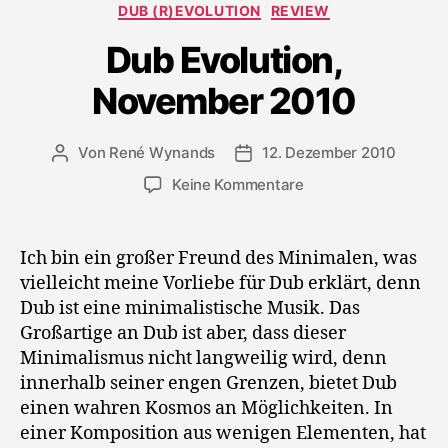
Kategorien
DUB (R)EVOLUTION
REVIEW
Dub Evolution,
November 2010
Von
René Wynands
12. Dezember 2010
Beitragsautor
Veröffentlichungsdatum
zu
Keine Kommentare
Dub
Evolution,
November
Ich bin ein großer Freund des Minimalen, was
2010
vielleicht meine Vorliebe für Dub erklärt, denn
Dub ist eine minimalistische Musik. Das
Großartige an Dub ist aber, dass dieser
Minimalismus nicht langweilig wird, denn
innerhalb seiner engen Grenzen, bietet Dub
einen wahren Kosmos an Möglichkeiten. In
einer Komposition aus wenigen Elementen, hat