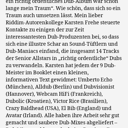
ein richtig ordentliches Dub-Album war schon
lange mein Traum“. Wie schön, dass sich so ein
Traum auch umsetzen lässt. Mein lieber
Riddim-Autorenkollege Karsten Frehe steuerte
Kontakte zu einigen der zur Zeit
interessantesten Dub-Produzenten bei, so dass
sich eine illustre Schar an Sound-Tüftlern und
Dub-Maniacs einfand, die insgesamt 14 Tracks
der Senior Allstars in „richtig ordentliche“ Dubs
zu verwandeln. Karsten hat jedem der 9 Dub-
Meister im Booklet einen kleinen,
informativen Text gewidmet: Umberto Echo
(München), Alldub (Berlin) und Dubvisionist
(Hannover), Webcam HiFi (Frankreich),
Dubolic (Kroatien), Victor Rice (Brasilien),
Crazy Baldhead (USA), El Bib (England) und
Avatar (Irland). Alle haben ihre Arbeit sehr gut
gemacht und saubere Dub-Mixes abgeliefert –