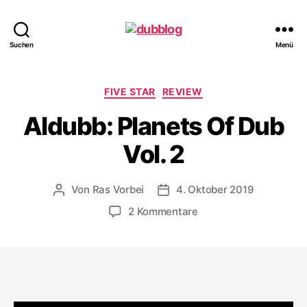
dubblog
Suchen
Menü
Kategorien
FIVE STAR
REVIEW
Aldubb: Planets Of Dub
Vol. 2
Von
Ras Vorbei
4. Oktober 2019
Beitragsautor
Veröffentlichungsdatum
zu
2 Kommentare
Aldubb:
Planets
Of
Dub
Vol.
2