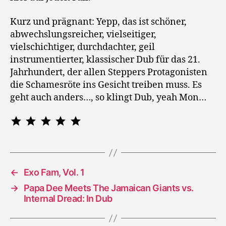
Kurz und prägnant: Yepp, das ist schöner,
abwechslungsreicher, vielseitiger,
vielschichtiger, durchdachter, geil
instrumentierter, klassischer Dub für das 21.
Jahrhundert, der allen Steppers Protagonisten
die Schamesröte ins Gesicht treiben muss. Es
geht auch anders…, so klingt Dub, yeah Mon…
Bewertung: 5 von 5.
⭐
⭐
⭐
⭐
⭐
←
Exo Fam, Vol. 1
→
Papa Dee Meets The Jamaican Giants vs.
Internal Dread: In Dub