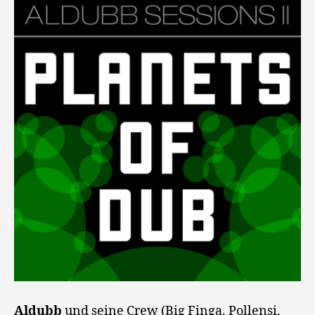
Aldubb
und seine Crew (Big Finga, Pollensi,