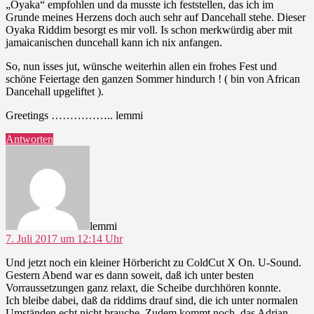
„Oyaka“ empfohlen und da musste ich feststellen, das ich im
Grunde meines Herzens doch auch sehr auf Dancehall stehe. Dieser
Oyaka Riddim besorgt es mir voll. Is schon merkwürdig aber mit
jamaicanischen duncehall kann ich nix anfangen.
So, nun isses jut, wünsche weiterhin allen ein frohes Fest und
schöne Feiertage den ganzen Sommer hindurch ! ( bin von African
Dancehall upgeliftet ).
Greetings …………….. lemmi
Antworten
sagt:
lemmi
7. Juli 2017 um 12:14 Uhr
Und jetzt noch ein kleiner Hörbericht zu ColdCut X On. U-Sound.
Gestern Abend war es dann soweit, daß ich unter besten
Vorraussetzungen ganz relaxt, die Scheibe durchhören konnte.
Ich bleibe dabei, daß da riddims drauf sind, die ich unter normalen
Umständen echt nicht brauche. Zudem kommt noch, das Adrian