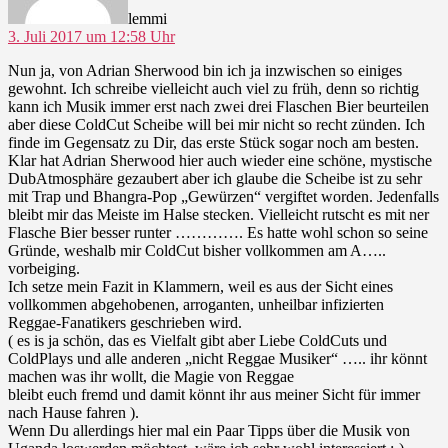
lemmi
3. Juli 2017 um 12:58 Uhr
Nun ja, von Adrian Sherwood bin ich ja inzwischen so einiges
gewohnt. Ich schreibe vielleicht auch viel zu früh, denn so richtig
kann ich Musik immer erst nach zwei drei Flaschen Bier beurteilen
aber diese ColdCut Scheibe will bei mir nicht so recht zünden. Ich
finde im Gegensatz zu Dir, das erste Stück sogar noch am besten.
Klar hat Adrian Sherwood hier auch wieder eine schöne, mystische
DubAtmosphäre gezaubert aber ich glaube die Scheibe ist zu sehr
mit Trap und Bhangra-Pop „Gewürzen“ vergiftet worden. Jedenfalls
bleibt mir das Meiste im Halse stecken. Vielleicht rutscht es mit ner
Flasche Bier besser runter …………. Es hatte wohl schon so seine
Gründe, weshalb mir ColdCut bisher vollkommen am A…..
vorbeiging.
Ich setze mein Fazit in Klammern, weil es aus der Sicht eines
vollkommen abgehobenen, arroganten, unheilbar infizierten
Reggae-Fanatikers geschrieben wird.
( es is ja schön, das es Vielfalt gibt aber Liebe ColdCuts und
ColdPlays und alle anderen „nicht Reggae Musiker“ ….. ihr könnt
machen was ihr wollt, die Magie von Reggae
bleibt euch fremd und damit könnt ihr aus meiner Sicht für immer
nach Hause fahren ).
Wenn Du allerdings hier mal ein Paar Tipps über die Musik von