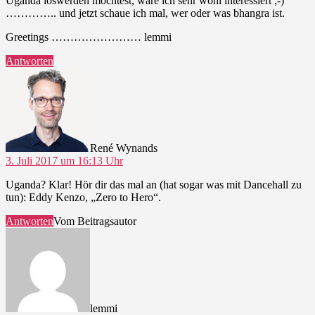
Uganda loswerden möchtest, wäre ich sehr wohl interessiert ;-)
………….. und jetzt schaue ich mal, wer oder was bhangra ist.
Greetings …………………… lemmi
Antworten
sagt:
René Wynands
3. Juli 2017 um 16:13 Uhr
Uganda? Klar! Hör dir das mal an (hat sogar was mit Dancehall zu
tun): Eddy Kenzo, „Zero to Hero“.
Antworten
Vom Beitragsautor
sagt:
lemmi