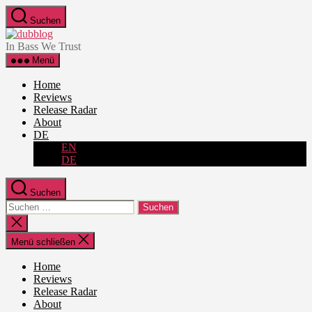
Zum
Suchen
Inhalt
dubblog
springen
In Bass We Trust
Menü
Home
Reviews
Release Radar
About
DE
EN
DE
Suchen
Suche
nach:
Suche
schließen
Menü schließen
Home
Reviews
Release Radar
About