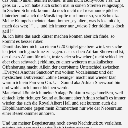
das beim Namen nennen konnte. Is das nicht Bollywood ? Ja, ich
gebs zu ….. ich habe auch schon mal in sonen Streifen reingezappt.
In Sachen Schmalz kommt da noch nicht mal rosamunde pilcher
hinterher und auch die Musik tropfte nur immer so, vor Schmalz.
Meine Kumpels meinten dann immer „ey alter , was is los mit dir,
mach das weg !“ …. und ich immer nur „wieso ? der riddim is doch
geil !“
Ja, ich hätte das auch kürzer machen können aber ich finde, so
kommt es besser rüber.
Damit das hier nicht zu einem G20 Gipfel-gelabere wird, versuche
ich jetzt noch ganz kurz zu sagen. das es eben Adrian Sherwood ist,
der dieses Album für mich, trotz vieler schwacher ( nicht schlechter
aber eben schwach ) riddims, zu einer weiteren musikalischen
Offenbarung macht. Allein der exorbitante Unterschied zwischen
„Everyda Another Sanction“ mit vollem Vocaleinsatz und der
mystischen Dubversion „ohne Gesinge“ macht mal wieder klar,
warum ich ein Fan von On. U – Sound aka Adrian Sherwood bin
und wohl auch immer bleiben werde.
Manchmal könnte ich meine Anlage Punktum wegschmeißen, weil
einfach kein richtiger Sound aufkommt aber Adrian schafft es immer
wieder, das sich die Royal Albert Hall und seit kurzem auch die
Elbphilharmonie gegen mein Zimmerchen nur wie der Nebenraum
einer Besenkammer anhören.
Und um meiner Begeisterung noch etwas Nachdruck zu verleihen,