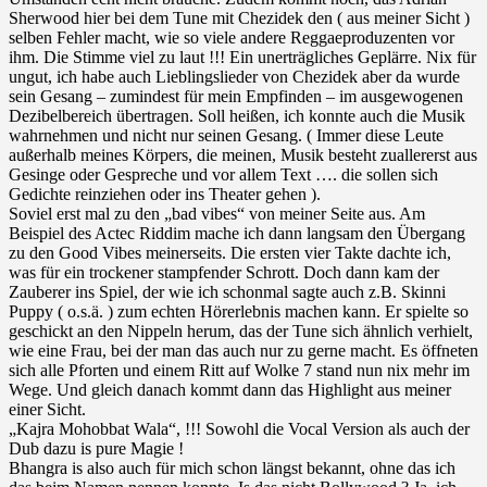
Sherwood hier bei dem Tune mit Chezidek den ( aus meiner Sicht )
selben Fehler macht, wie so viele andere Reggaeproduzenten vor
ihm. Die Stimme viel zu laut !!! Ein unerträgliches Geplärre. Nix für
ungut, ich habe auch Lieblingslieder von Chezidek aber da wurde
sein Gesang – zumindest für mein Empfinden – im ausgewogenen
Dezibelbereich übertragen. Soll heißen, ich konnte auch die Musik
wahrnehmen und nicht nur seinen Gesang. ( Immer diese Leute
außerhalb meines Körpers, die meinen, Musik besteht zuallererst aus
Gesinge oder Gespreche und vor allem Text …. die sollen sich
Gedichte reinziehen oder ins Theater gehen ).
Soviel erst mal zu den „bad vibes“ von meiner Seite aus. Am
Beispiel des Actec Riddim mache ich dann langsam den Übergang
zu den Good Vibes meinerseits. Die ersten vier Takte dachte ich,
was für ein trockener stampfender Schrott. Doch dann kam der
Zauberer ins Spiel, der wie ich schonmal sagte auch z.B. Skinni
Puppy ( o.s.ä. ) zum echten Hörerlebnis machen kann. Er spielte so
geschickt an den Nippeln herum, das der Tune sich ähnlich verhielt,
wie eine Frau, bei der man das auch nur zu gerne macht. Es öffneten
sich alle Pforten und einem Ritt auf Wolke 7 stand nun nix mehr im
Wege. Und gleich danach kommt dann das Highlight aus meiner
einer Sicht.
„Kajra Mohobbat Wala“, !!! Sowohl die Vocal Version als auch der
Dub dazu is pure Magie !
Bhangra is also auch für mich schon längst bekannt, ohne das ich