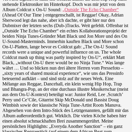
The
stehende Elektroniker im Hinterkopf. Doch was mir jetzt von dem
Echo
Album Coldcut x On-U Sound:
„Outside The Echo Chamber“
Chamber
(Ahead Of Our Time ) entgegenschallt, ist Reggae! Okay, Adrian
Sherwood legt das nahe, aber ich dachte, er gibt hier nur den
Dubmixer der letzten sechs (Dub-)Tracks. Weit gefehlt. Offenbar ist
„Outside The Echo Chamber“ ein echtes Kollaborationsprojekt der
beiden Ninja Tunes-Gründer Matt Black und Jon More und des On
U-Sound-Masterminds. Immerhin kauften Black und More schon
On-U-Platten, lange bevor es Coldcut gab: „The On-U Sound
records were a unique and powerful influence on us. The whole
Coldcut mash up thing was partly inspired by On-U“, erklärt Matt
Black, „without On-U there would be no Ninja Tune.“ Was lange
währt … Und so blicken nun drei ältere Herren vom Pressefoto –
„sixty years of shared musical experience“, wie uns das Pressinfo
beteuernd aufklärt – und sind stolz auf ihr neues Werk. Eine
Mélange aus Reggae, Dancehall, ein klein wenig Hip Hop, Trap
und Bhangra-Pop, an der eine durchaus illustre Musikerschar (meist
aus dem On-U-Kontext) beteiligt war: Junior Reid, Lee ‚Scratch’
Perry und Ce’Cile, Gitarrist Skip McDonald und Bassist Doug
Wimbish sowie der klassische Ninja Tune-Artist Roots Manuva.
Abgesehen von dem Intro-Stück des Letztgenannten, gefällt mir das
Album außerordentlich gut. Wirklich. Die vielen Köche haben hier
einen absolut schmackhaften Brei zusammengerührt. Meine
persönlichen Highlights: „Everyda Another Sanction“ – ein ganz
klassisches Reggaestück (auf einem dem African Beat zum