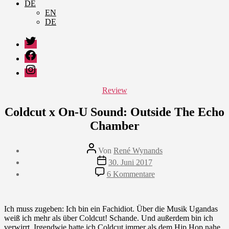
DE
EN
DE
Twitter
Facebook
Instagram
Kategorien
Review
Coldcut x On-U Sound: Outside The Echo
Chamber
Beitragsautor
Von
René Wynands
Veröffentlichungsdatum
30. Juni 2017
zu
6 Kommentare
Coldcut
x
On-
U
Ich muss zugeben: Ich bin ein Fachidiot. Über die Musik Ugandas
Sound:
weiß ich mehr als über Coldcut! Schande. Und außerdem bin ich
Outside
verwirrt. Irgendwie hatte ich Coldcut immer als dem Hip Hop nahe