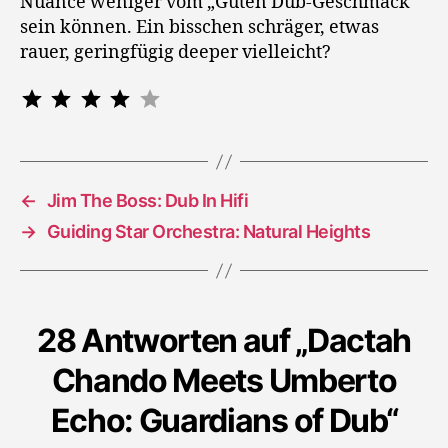
Nuance weniger vom „Guten Dub-Geschmack“
sein können. Ein bisschen schräger, etwas
rauer, geringfügig deeper vielleicht?
Bewertung: 4 von 5.
⭐
⭐
⭐
⭐
←
Jim The Boss: Dub In Hifi
→
Guiding Star Orchestra: Natural Heights
28 Antworten auf „Dactah
Chando Meets Umberto
Echo: Guardians of Dub“