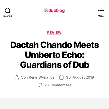
dubblog
Suchen
Menü
Kategorien
REVIEW
Dactah Chando Meets
Umberto Echo:
Guardians of Dub
Von
René Wynands
30. August 2019
Beitragsautor
Veröffentlichungsdatum
zu
28 Kommentare
Dactah
Chando
Meets
Umberto