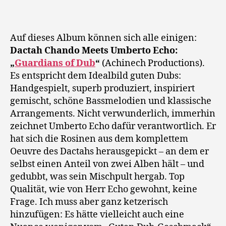
Echo:
Guardians
of
Auf dieses Album können sich alle einigen:
Dub
Dactah Chando Meets Umberto Echo:
„
Guardians of Dub
“
(Achinech Productions).
Es entspricht dem Idealbild guten Dubs:
Handgespielt, superb produziert, inspiriert
gemischt, schöne Bassmelodien und klassische
Arrangements. Nicht verwunderlich, immerhin
zeichnet Umberto Echo dafür verantwortlich. Er
hat sich die Rosinen aus dem komplettem
Oeuvre des Dactahs herausgepickt – an dem er
selbst einen Anteil von zwei Alben hält – und
gedubbt, was sein Mischpult hergab. Top
Qualität, wie von Herr Echo gewohnt, keine
Frage. Ich muss aber ganz ketzerisch
hinzufügen: Es hätte vielleicht auch eine