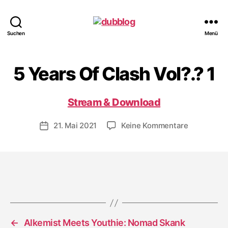
dubblog
Suchen
Menü
5 Years Of Clash Vol?.? 1
Stream & Download
zu
21. Mai 2021
Keine Kommentare
Veröffentlichungsdatum
5
Years
Of
Clash
Vol?.?
1
←
Alkemist Meets Youthie: Nomad Skank