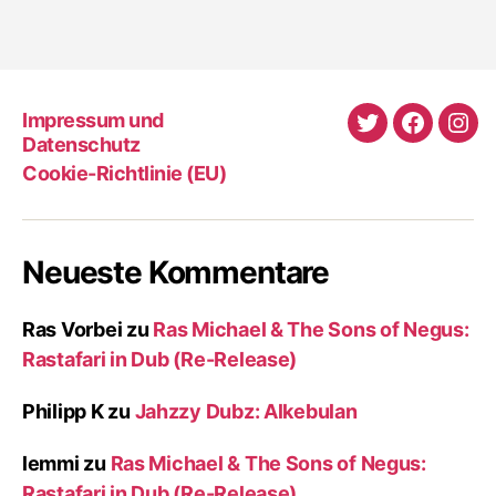
Impressum und
Twitter
Faceboo
Ins
Datenschutz
Cookie-Richtlinie (EU)
Neueste Kommentare
Ras Vorbei
zu
Ras Michael & The Sons of Negus:
Rastafari in Dub (Re-Release)
Philipp K
zu
Jahzzy Dubz: Alkebulan
lemmi
zu
Ras Michael & The Sons of Negus:
Rastafari in Dub (Re-Release)