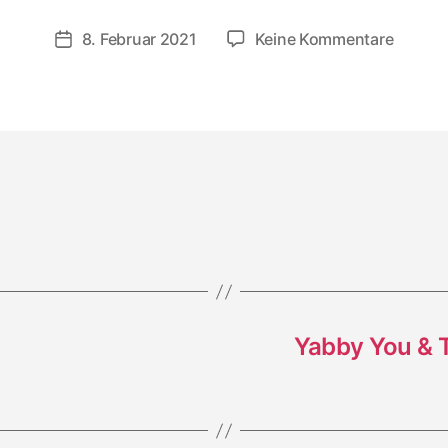
zu
8. Februar 2021
Keine Kommentare
Veröffentlichungsdatum
Afrikan
Dub:
Bad
Riddim
Series
#2
Yabby You & 