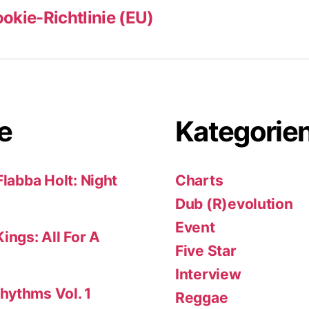
okie-Richtlinie (EU)
e
Kategorie
Flabba Holt: Night
Charts
Dub (R)evolution
Event
ings: All For A
Five Star
Interview
hythms Vol. 1
Reggae