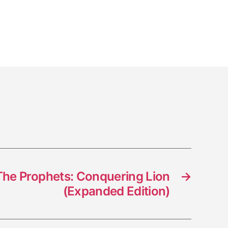
s
The Prophets: Conquering Lion
→
(Expanded Edition)