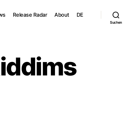
ws
Release Radar
About
DE
Suchen
Riddims