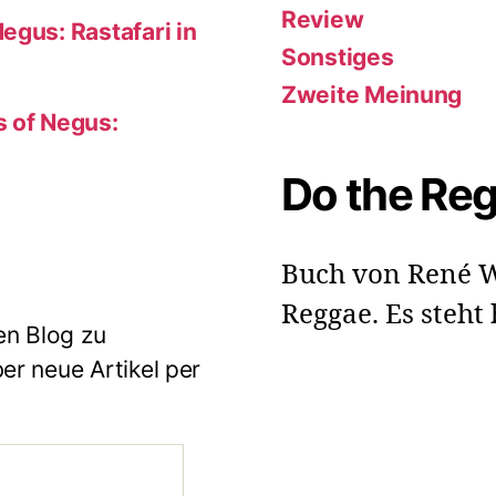
Review
egus: Rastafari in
Sonstiges
Zweite Meinung
s of Negus:
Do the Re
Buch von René W
Reggae. Es steht
en Blog zu
r neue Artikel per