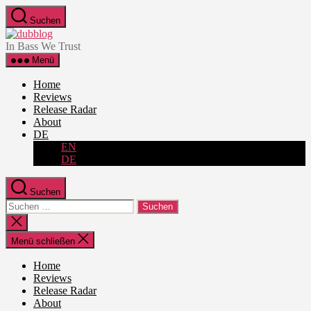
Zum
Suchen
Inhalt
dubblog
springen
In Bass We Trust
Menü
Home
Reviews
Release Radar
About
DE
EN
DE
Suchen
Suche
nach:
Suche
schließen
Menü schließen
Home
Reviews
Release Radar
About