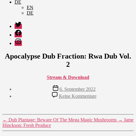
DE
EN
DE
Twitter
Facebook
Instagram
Apocalypse Dub Fraction: Rwa Dub Vol.
2
Stream & Download
Veröffentlichungsdatum
6. September 2022
zu
Keine Kommentare
Apocalypse
Dub
Fraction:
Rwa
←
Dub Plantage: Beware Of The Mega Magic Mushrooms
→
Jame
Dub
Hinckson: Fresh Produce
Vol.
2