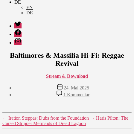
DE
EN
DE
Twitter
Facebook
Instagram
Baltimores & Massilia Hi-Fi: Reggae
Revival
Stream & Download
Veröffentlichungsdatum
24. Mai 2025
zu
1 Kommentar
Baltimores
&
Massilia
Hi-
←
Iration Steppas: Dubs from the Foundation
→
Haris Pilton: The
Fi:
Cursed Stripper Mermaids of Dread Lagoon
Reggae
Revival