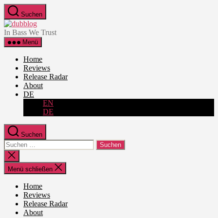
Zum
Suchen
Inhalt
dubblog
springen
In Bass We Trust
Menü
Home
Reviews
Release Radar
About
DE
EN
DE
Suchen
Suche
nach:
Suche
schließen
Menü schließen
Home
Reviews
Release Radar
About