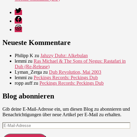
Twitter
Facebook
Instagram
Neueste Kommentare
Philipp K
zu
Jahzzy Dubz: Alkebulan
lemmi
zu
Ras Michael & The Sons of Negus: Rastafari in
Dub (Re-Release)
Lyman_Zerga
zu
Dub Revolution, Mai 2003
lemmi
zu
Peckings Records: Peckings Dub
ropp auff
zu
Peckings Records: Peckings Dub
Blog abonnieren
Gib deine E-Mail-Adresse ein, um diesen Blog zu abonnieren und
Benachrichtigungen über neue Artikel per E-Mail zu erhalten.
E-
Mail-
Adresse