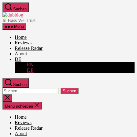
Zum
Suchen
Inhalt
dubblog
springen
In Bass We Trust
Menü
Home
Reviews
Release Radar
About
DE
EN
DE
Suchen
Suche
nach:
Suche
schließen
Menü schließen
Home
Reviews
Release Radar
About