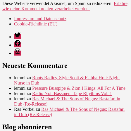
Diese Website verwendet Akismet, um Spam zu reduzieren.
Erfahre,
wie deine Kommentardaten verarbeitet werden.
Impressum und Datenschutz
Cookie-Richtlinie (EU)
Twitter
Facebook
Instagram
Neueste Kommentare
lemmi
zu
Roots Radics, Style Scott & Flabba Holt: Night
Nurse in Dub
lemmi
zu
Pressure Busspipe & Zion I Kings: All For A Time
lemmi
zu
Radio Not: Bassment Tape Rhythms Vol. 1
lemmi
zu
Ras Michael & The Sons of Negus: Rastafari in
Dub (Re-Release)
Ras Vorbei
zu
Ras Michael & The Sons of Negus: Rastafari
in Dub (Re-Release)
Blog abonnieren