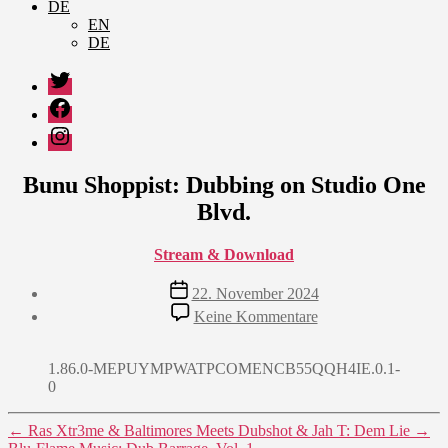
DE
EN
DE
Twitter
Facebook
Instagram
Bunu Shoppist: Dubbing on Studio One
Blvd.
Stream & Download
Veröffentlichungsdatum
22. November 2024
zu
Keine Kommentare
Bunu
Shoppist:
Dubbing
1.86.0-MEPUYMPWATPCOMENCB55QQH4IE.0.1-
on
0
Studio
One
←
Ras Xtr3me & Baltimores Meets Dubshot & Jah T: Dem Lie
→
Blvd.