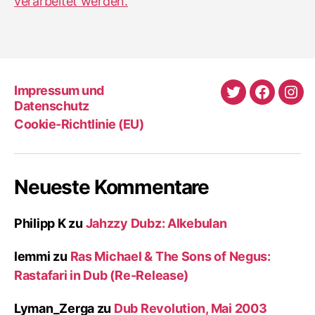
verarbeitet werden.
Impressum und
Twitter
Faceboo
Ins
Datenschutz
Cookie-Richtlinie (EU)
Neueste Kommentare
Philipp K
zu
Jahzzy Dubz: Alkebulan
lemmi
zu
Ras Michael & The Sons of Negus:
Rastafari in Dub (Re-Release)
Lyman_Zerga
zu
Dub Revolution, Mai 2003