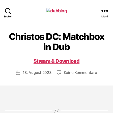
dubblog
Suchen
Menü
Christos DC: Matchbox
in Dub
Stream & Download
zu
18. August 2023
Keine Kommentare
Veröffentlichungsdatum
Christos
DC:
Matchbo
in
Dub