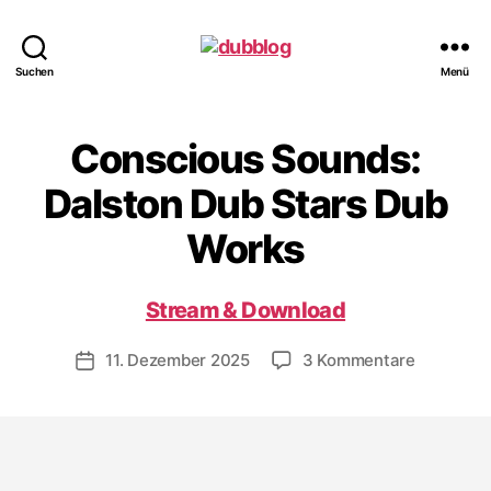
dubblog
Suchen
Menü
Conscious Sounds:
Dalston Dub Stars Dub
Works
Stream & Download
zu
11. Dezember 2025
3 Kommentare
Veröffentlichungsdatum
Consciou
Sounds:
Dalston
Dub
Stars