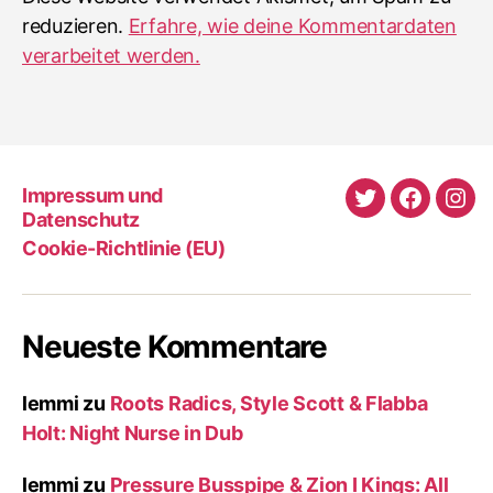
reduzieren.
Erfahre, wie deine Kommentardaten
verarbeitet werden.
Impressum und
Twitter
Faceboo
Ins
Datenschutz
Cookie-Richtlinie (EU)
Neueste Kommentare
lemmi
zu
Roots Radics, Style Scott & Flabba
Holt: Night Nurse in Dub
lemmi
zu
Pressure Busspipe & Zion I Kings: All