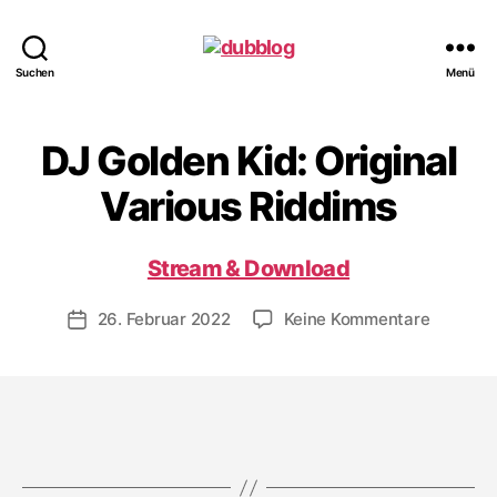
dubblog
Suchen
Menü
DJ Golden Kid: Original
Various Riddims
Stream & Download
zu
26. Februar 2022
Keine Kommentare
Veröffentlichungsdatum
DJ
Golden
Kid:
Original
Various
Riddims