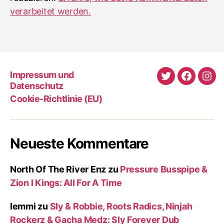
verarbeitet werden.
Impressum und
Twitter
Faceboo
Ins
Datenschutz
Cookie-Richtlinie (EU)
Neueste Kommentare
North Of The River Enz
zu
Pressure Busspipe &
Zion I Kings: All For A Time
lemmi
zu
Sly & Robbie, Roots Radics, Ninjah
Rockerz & Gacha Medz: Sly Forever Dub