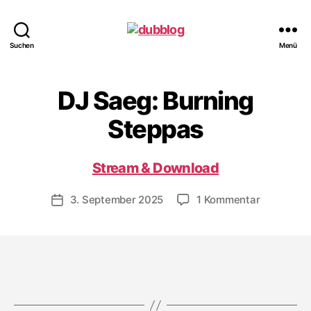
dubblog
Suchen
Menü
DJ Saeg: Burning
Steppas
Stream & Download
zu
3. September 2025
1 Kommentar
Veröffentlichungsdatum
DJ
Saeg:
Burning
Steppas