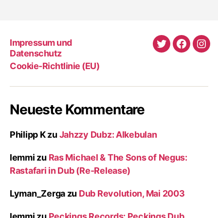
Impressum und
Twitter
Faceboo
Ins
Datenschutz
Cookie-Richtlinie (EU)
Neueste Kommentare
Philipp K
zu
Jahzzy Dubz: Alkebulan
lemmi
zu
Ras Michael & The Sons of Negus:
Rastafari in Dub (Re-Release)
Lyman_Zerga
zu
Dub Revolution, Mai 2003
lemmi
zu
Peckings Records: Peckings Dub