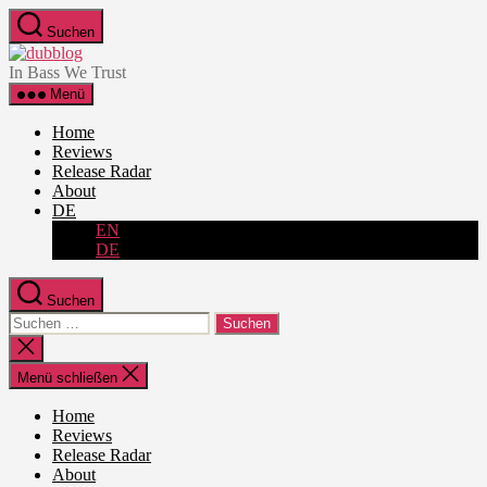
Zum
Suchen
Inhalt
dubblog
springen
In Bass We Trust
Menü
Home
Reviews
Release Radar
About
DE
EN
DE
Suchen
Suche
nach:
Suche
schließen
Menü schließen
Home
Reviews
Release Radar
About