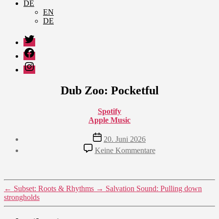
DE
EN
DE
Twitter
Facebook
Instagram
Dub Zoo: Pocketful
Spotify
Apple Music
Veröffentlichungsdatum
20. Juni 2026
zu
Keine Kommentare
Dub
Zoo:
Pocketful
←
Subset: Roots & Rhythms
→
Salvation Sound: Pulling down
strongholds