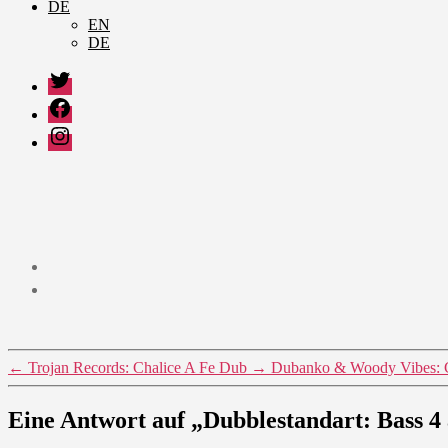
DE
EN
DE
Twitter
Facebook
Instagram
←
Trojan Records: Chalice A Fe Dub
→
Dubanko & Woody Vibes: 
Eine Antwort auf „Dubblestandart: Bass 4