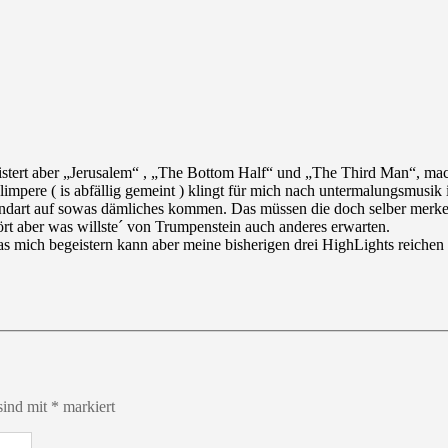
geistert aber „Jerusalem“ , „The Bottom Half“ und „The Third Man“, 
impere ( is abfällig gemeint ) klingt für mich nach untermalungsmusik 
tandart auf sowas dämliches kommen. Das müssen die doch selber mer
rt aber was willste´ von Trumpenstein auch anderes erwarten.
was mich begeistern kann aber meine bisherigen drei HighLights reiche
sind mit
*
markiert