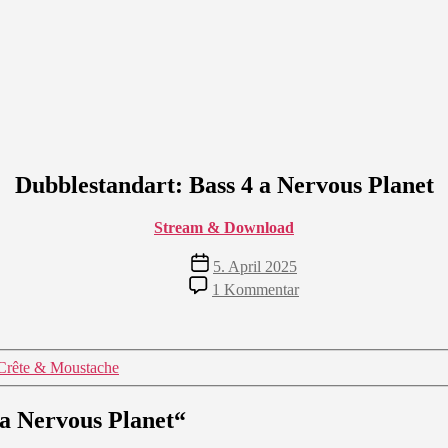
Dubblestandart: Bass 4 a Nervous Planet
Stream & Download
Veröffentlichungsdatum
5. April 2025
zu
1 Kommentar
Dubblestandart:
Bass
4
a
Crête & Moustache
Nervous
Planet
 a Nervous Planet“