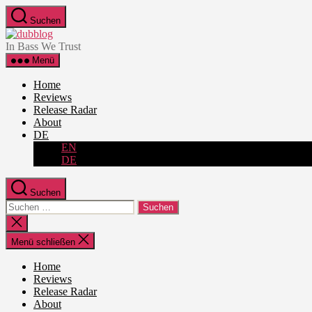
Zum
Suchen
Inhalt
dubblog
springen
In Bass We Trust
Menü
Home
Reviews
Release Radar
About
DE
EN
DE
Suchen
Suche
nach:
Suche
schließen
Menü schließen
Home
Reviews
Release Radar
About