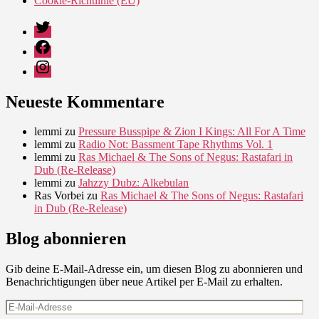
Cookie-Richtlinie (EU)
Twitter
Facebook
Instagram
Neueste Kommentare
lemmi
zu
Pressure Busspipe & Zion I Kings: All For A Time
lemmi
zu
Radio Not: Bassment Tape Rhythms Vol. 1
lemmi
zu
Ras Michael & The Sons of Negus: Rastafari in
Dub (Re-Release)
lemmi
zu
Jahzzy Dubz: Alkebulan
Ras Vorbei
zu
Ras Michael & The Sons of Negus: Rastafari
in Dub (Re-Release)
Blog abonnieren
Gib deine E-Mail-Adresse ein, um diesen Blog zu abonnieren und
Benachrichtigungen über neue Artikel per E-Mail zu erhalten.
E-
Mail-