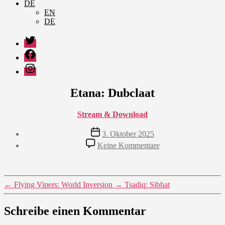
DE
EN
DE
Twitter
Facebook
Instagram
Etana: Dubclaat
Stream & Download
Veröffentlichungsdatum
3. Oktober 2025
zu
Keine Kommentare
Etana:
Dubclaat
←
Flying Vipers: World Inversion
→
Tsadiq: Sibhat
Schreibe einen Kommentar