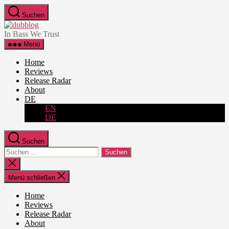
Zum
Suchen
Inhalt
dubblog
springen
In Bass We Trust
Menü
Home
Reviews
Release Radar
About
DE
EN
DE
Suchen
Suche
nach:
Suche
schließen
Menü schließen
Home
Reviews
Release Radar
About