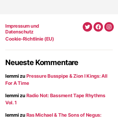
Impressum und
Twitter
Faceboo
Ins
Datenschutz
Cookie-Richtlinie (EU)
Neueste Kommentare
lemmi
zu
Pressure Busspipe & Zion I Kings: All
For A Time
lemmi
zu
Radio Not: Bassment Tape Rhythms
Vol. 1
lemmi
zu
Ras Michael & The Sons of Negus: