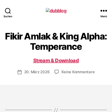
dubblog
Suchen
Menü
Fikir Amlak & King Alpha:
Temperance
Stream & Download
zu
20. März 2026
Keine Kommentare
Veröffentlichungsdatum
Fikir
Amlak
&
King
Alpha:
Tempera