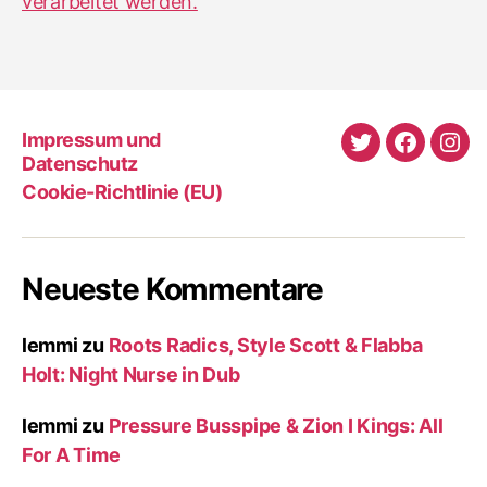
verarbeitet werden.
Impressum und
Twitter
Faceboo
Ins
Datenschutz
Cookie-Richtlinie (EU)
Neueste Kommentare
lemmi
zu
Roots Radics, Style Scott & Flabba
Holt: Night Nurse in Dub
lemmi
zu
Pressure Busspipe & Zion I Kings: All
For A Time