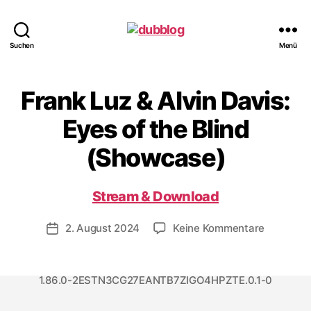
dubblog
Suchen
Menü
Frank Luz & Alvin Davis:
Eyes of the Blind
(Showcase)
Stream & Download
zu
2. August 2024
Keine Kommentare
Veröffentlichungsdatum
Frank
Luz
&
1.86.0-2ESTN3CG27EANTB7ZIGO4HPZTE.0.1-0
Alvin
Davis: