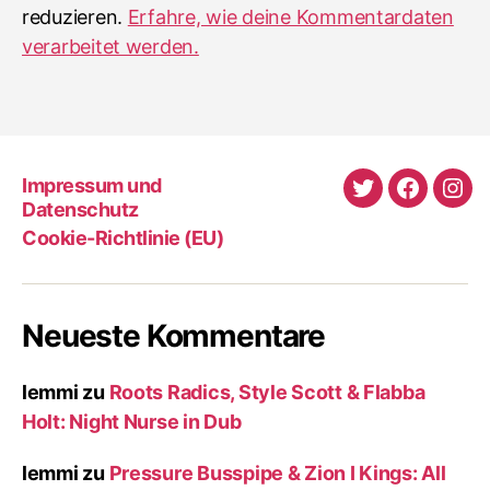
reduzieren.
Erfahre, wie deine Kommentardaten
verarbeitet werden.
Impressum und
Twitter
Faceboo
Ins
Datenschutz
Cookie-Richtlinie (EU)
Neueste Kommentare
lemmi
zu
Roots Radics, Style Scott & Flabba
Holt: Night Nurse in Dub
lemmi
zu
Pressure Busspipe & Zion I Kings: All