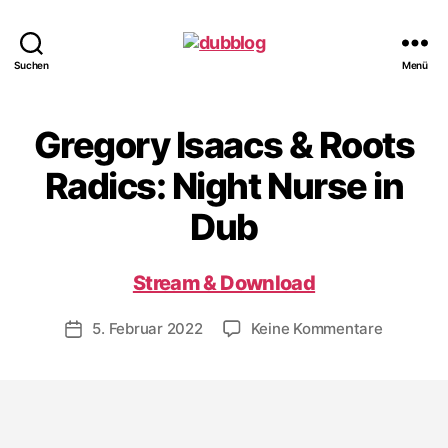
dubblog
Suchen
Menü
Gregory Isaacs & Roots
Radics: Night Nurse in
Dub
Stream & Download
zu
5. Februar 2022
Keine Kommentare
Veröffentlichungsdatum
Gregory
Isaacs
&
Roots
Radics: