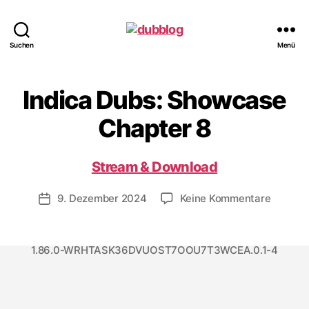
dubblog
Suchen
Menü
Indica Dubs: Showcase
Chapter 8
Stream & Download
zu
9. Dezember 2024
Keine Kommentare
Veröffentlichungsdatum
Indica
Dubs:
Showca
1.86.0-WRHTASK36DVUOST7OOU7T3WCEA.0.1-4
Chapte
8