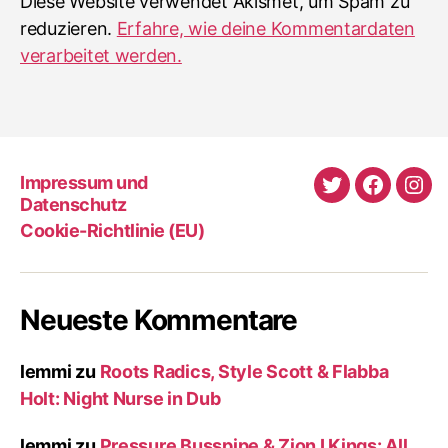
Diese Website verwendet Akismet, um Spam zu
reduzieren.
Erfahre, wie deine Kommentardaten
verarbeitet werden.
Impressum und
Twitter
Faceboo
Ins
Datenschutz
Cookie-Richtlinie (EU)
Neueste Kommentare
lemmi
zu
Roots Radics, Style Scott & Flabba
Holt: Night Nurse in Dub
lemmi
zu
Pressure Busspipe & Zion I Kings: All