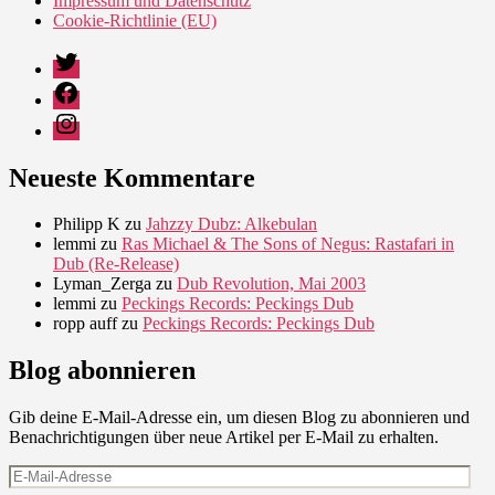
Impressum und Datenschutz
Cookie-Richtlinie (EU)
Twitter
Facebook
Instagram
Neueste Kommentare
Philipp K
zu
Jahzzy Dubz: Alkebulan
lemmi
zu
Ras Michael & The Sons of Negus: Rastafari in
Dub (Re-Release)
Lyman_Zerga
zu
Dub Revolution, Mai 2003
lemmi
zu
Peckings Records: Peckings Dub
ropp auff
zu
Peckings Records: Peckings Dub
Blog abonnieren
Gib deine E-Mail-Adresse ein, um diesen Blog zu abonnieren und
Benachrichtigungen über neue Artikel per E-Mail zu erhalten.
E-
Mail-