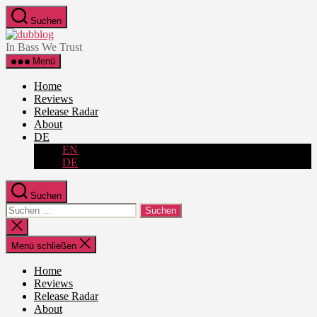
Zum
Suchen
Inhalt
dubblog
springen
In Bass We Trust
Menü
Home
Reviews
Release Radar
About
DE
EN
DE
Suchen
Suche
nach:
Suche
schließen
Menü schließen
Home
Reviews
Release Radar
About