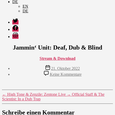
DE
EN
DE
Twitter
Facebook
Instagram
Jammin‘ Unit: Deaf, Dub & Blind
Stream & Download
Veröffentlichungsdatum
21. Oktober 2022
zu
Keine Kommentare
Jammin‘
Unit:
Deaf,
Dub
←
High Tone & Zenzile: Zentone Live
→
Official Staff & The
&
Scientist: In a Dub Trap
Blind
Schreibe einen Kommentar