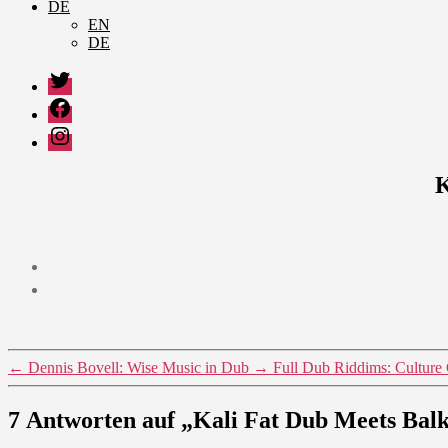
DE
EN
DE
Twitter
Facebook
Instagram
K
←
Dennis Bovell: Wise Music in Dub
→
Full Dub Riddims: Culture
7 Antworten auf „Kali Fat Dub Meets Bal