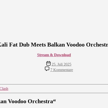
ali Fat Dub Meets Balkan Voodoo Orchest
Stream & Download
Veröffentlichungsdatum
25. Juli 2025
zu
7 Kommentare
Kali
Fat
Dub
Meets
 Clash
Balkan
Voodoo
Orchestra
kan Voodoo Orchestra“