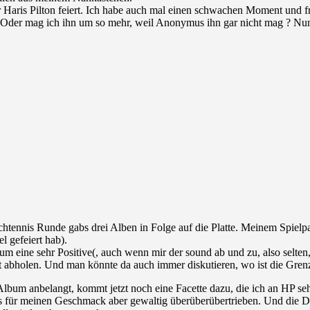
 der Haris Pilton feiert. Ich habe auch mal einen schwachen Moment und f
e. Oder mag ich ihn um so mehr, weil Anonymus ihn gar nicht mag ? Nu
chtennis Runde gabs drei Alben in Folge auf die Platte. Meinem Spielp
 gefeiert hab).
 eine sehr Positive(, auch wenn mir der sound ab und zu, also selten, z
cht abholen. Und man könnte da auch immer diskutieren, wo ist die Gr
um anbelangt, kommt jetzt noch eine Facette dazu, die ich an HP sehr 
s für meinen Geschmack aber gewaltig überüberübertrieben. Und die