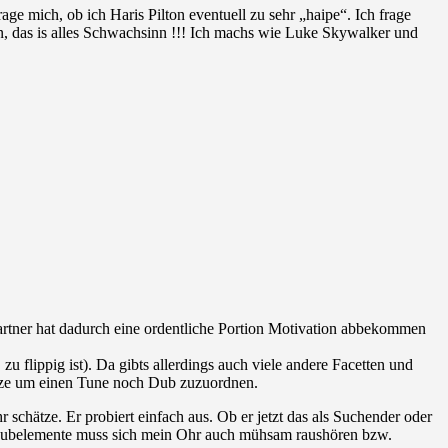
rage mich, ob ich Haris Pilton eventuell zu sehr „haipe“. Ich frage
n, das is alles Schwachsinn !!! Ich machs wie Luke Skywalker und
artner hat dadurch eine ordentliche Portion Motivation abbekommen
u flippig ist). Da gibts allerdings auch viele andere Facetten und
enze um einen Tune noch Dub zuzuordnen.
schätze. Er probiert einfach aus. Ob er jetzt das als Suchender oder
 Dubelemente muss sich mein Ohr auch mühsam raushören bzw.