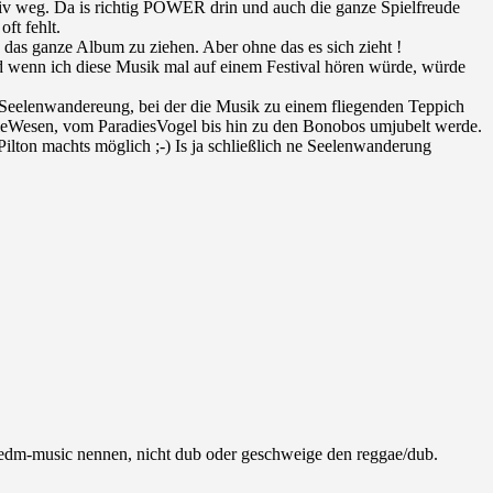
iv weg. Da is richtig POWER drin und auch die ganze Spielfreude
ft fehlt.
h das ganze Album zu ziehen. Aber ohne das es sich zieht !
und wenn ich diese Musik mal auf einem Festival hören würde, würde
e Seelenwandereung, bei der die Musik zu einem fliegenden Teppich
ungleWesen, vom ParadiesVogel bis hin zu den Bonobos umjubelt werde.
ilton machts möglich ;-) Is ja schließlich ne Seelenwanderung
es edm-music nennen, nicht dub oder geschweige den reggae/dub.