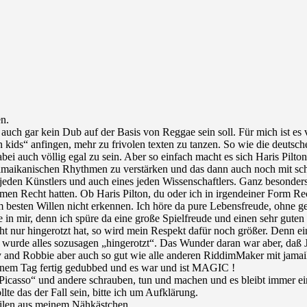
n.
es auch gar kein Dub auf der Basis von Reggae sein soll. Für mich ist e
 kids“ anfingen, mehr zu frivolen texten zu tanzen. So wie die deutsch
ei auch völlig egal zu sein. Aber so einfach macht es sich Haris Pilto
t jamaikanischen Rhythmen zu verstärken und das dann auch noch mit sc
es jeden Künstlers und auch eines jeden Wissenschaftlers. Ganz besonde
n Recht hatten. Ob Haris Pilton, du oder ich in irgendeiner Form Rec
besten Willen nicht erkennen. Ich höre da pure Lebensfreude, ohne ge
eude in mir, denn ich spüre da eine große Spielfreude und einen sehr g
ur hingerotzt hat, so wird mein Respekt dafür noch größer. Denn ein 
 wurde alles sozusagen „hingerotzt“. Das Wunder daran war aber, daß Ja
 Sly and Robbie aber auch so gut wie alle anderen RiddimMaker mit j
inem Tag fertig gedubbed und es war und ist MAGIC !
„Picasso“ und andere schrauben, tun und machen und es bleibt immer e
llte das der Fall sein, bitte ich um Aufklärung.
 Zeilen aus meinem Nähkästchen.