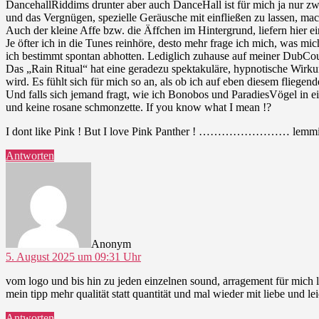
DancehallRiddims drunter aber auch DanceHall ist für mich ja nur 
und das Vergnügen, spezielle Geräusche mit einfließen zu lassen, mach
Auch der kleine Affe bzw. die Äffchen im Hintergrund, liefern hier e
Je öfter ich in die Tunes reinhöre, desto mehr frage ich mich, was m
ich bestimmt spontan abhotten. Lediglich zuhause auf meiner DubCouch
Das „Rain Ritual“ hat eine geradezu spektakuläre, hypnotische Wirku
wird. Es fühlt sich für mich so an, als ob ich auf eben diesem flie
Und falls sich jemand fragt, wie ich Bonobos und ParadiesVögel in e
und keine rosane schmonzette. If you know what I mean !?
I dont like Pink ! But I love Pink Panther ! …………………… lemm
Antworten
sagt:
Anonym
5. August 2025 um 09:31 Uhr
vom logo und bis hin zu jeden einzelnen sound, arragement für mich l
mein tipp mehr qualität statt quantität und mal wieder mit liebe un
Antworten