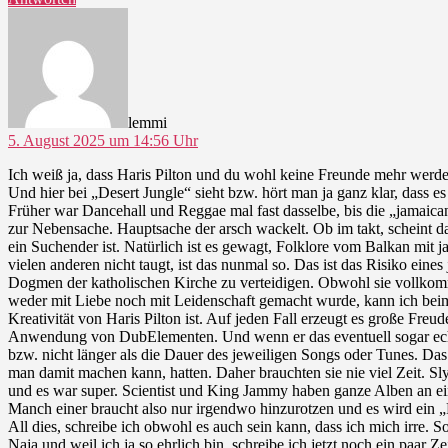
sagt:
lemmi
5. August 2025 um 14:56 Uhr
Ich weiß ja, dass Haris Pilton und du wohl keine Freunde mehr werde
Und hier bei „Desert Jungle“ sieht bzw. hört man ja ganz klar, dass 
Früher war Dancehall und Reggae mal fast dasselbe, bis die „jamaican
zur Nebensache. Hauptsache der arsch wackelt. Ob im takt, scheint dab
ein Suchender ist. Natürlich ist es gewagt, Folklore vom Balkan mi
vielen anderen nicht taugt, ist das nunmal so. Das ist das Risiko ein
Dogmen der katholischen Kirche zu verteidigen. Obwohl sie vollkomme
weder mit Liebe noch mit Leidenschaft gemacht wurde, kann ich beim 
Kreativität von Haris Pilton ist. Auf jeden Fall erzeugt es große Fr
Anwendung von DubElementen. Und wenn er das eventuell sogar echt n
bzw. nicht länger als die Dauer des jeweiligen Songs oder Tunes. Das
man damit machen kann, hatten. Daher brauchten sie nie viel Zeit.
und es war super. Scientist und King Jammy haben ganze Alben an e
Manch einer braucht also nur irgendwo hinzurotzen und es wird ein 
All dies, schreibe ich obwohl es auch sein kann, dass ich mich irre. So
Naja und weil ich ja so ehrlich bin, schreibe ich jetzt noch ein paar