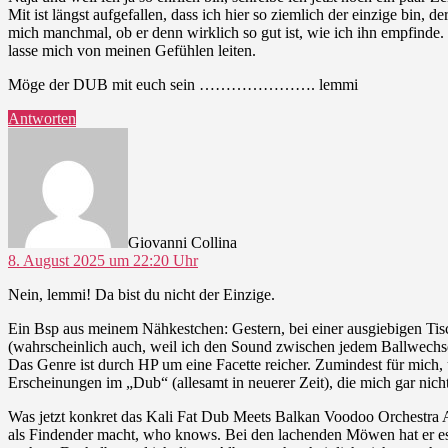
Mit ist längst aufgefallen, dass ich hier so ziemlich der einzige bin,
mich manchmal, ob er denn wirklich so gut ist, wie ich ihn empfind
lasse mich von meinen Gefühlen leiten.
Möge der DUB mit euch sein …………………. lemmi
Antworten
sagt:
Giovanni Collina
8. August 2025 um 22:20 Uhr
Nein, lemmi! Da bist du nicht der Einzige.
Ein Bsp aus meinem Nähkestchen: Gestern, bei einer ausgiebigen Tis
(wahrscheinlich auch, weil ich den Sound zwischen jedem Ballwechsel
Das Genre ist durch HP um eine Facette reicher. Zumindest für mich, um
Erscheinungen im „Dub“ (allesamt in neuerer Zeit), die mich gar ni
Was jetzt konkret das Kali Fat Dub Meets Balkan Voodoo Orchestra Alb
als Findender macht, who knows. Bei den lachenden Möwen hat er e