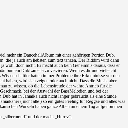
s viel mehr ein DancehallAlbum mit einer gehörigen Portion Dub.
en, die ja auch am liebsten zum text tanzen. Der Riddim wird dann
n ja wohl doch nicht. Er macht auch kein Geheimnis daraus, dass er
hön buntem DubLametta zu verzieren. Wenn es dir und vielleicht
rs Wissenschaftler hatten immer Probleme ihre Erkenntnisse vor den
ht haben, wird sich zeigen oder auch nicht. Dass die Musik aber
nau zu wissen, ob die Lebensfreude der wahre Antrieb für die
uten Geschmack, bei der Auswahl der BassMelodien und bei der
Dub hat in Jamaika auch nicht länger gebraucht als eine Stunde
maikaner ( nicht alle ) so ein gutes Feeling für Reggae und alles was
amaikanischen Wurzeln haben ganze Alben an einem Tag aufgenommen
in „silbermond“ und der macht „Hurrrz“.