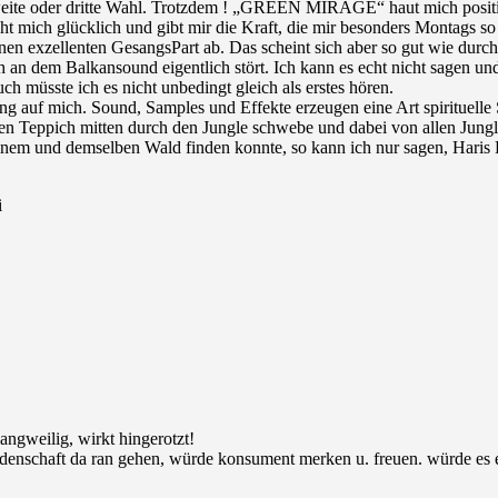
zweite oder dritte Wahl. Trotzdem ! „GREEN MIRAGE“ haut mich posit
t mich glücklich und gibt mir die Kraft, die mir besonders Montags so o
inen exzellenten GesangsPart ab. Das scheint sich aber so gut wie durc
ich an dem Balkansound eigentlich stört. Ich kann es echt nicht sagen 
 müsste ich es nicht unbedingt gleich als erstes hören.
ng auf mich. Sound, Samples und Effekte erzeugen eine Art spirituell
genden Teppich mitten durch den Jungle schwebe und dabei von allen J
inem und demselben Wald finden konnte, so kann ich nur sagen, Haris P
i
angweilig, wirkt hingerotzt!
d leidenschaft da ran gehen, würde konsument merken u. freuen. würde 