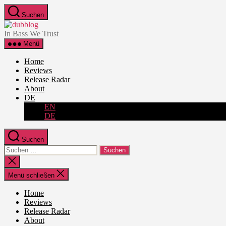
Zum
Suchen
Inhalt
dubblog
springen
In Bass We Trust
Menü
Home
Reviews
Release Radar
About
DE
EN
DE
Suchen
Suche
nach:
Suche
schließen
Menü schließen
Home
Reviews
Release Radar
About