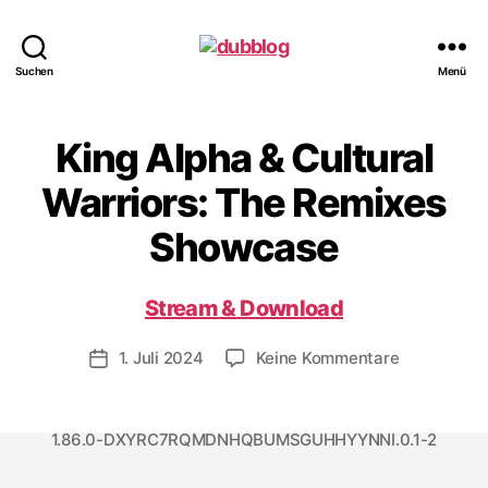
dubblog
Suchen
Menü
King Alpha & Cultural
Warriors: The Remixes
Showcase
Stream & Download
zu
1. Juli 2024
Keine Kommentare
Veröffentlichungsdatum
King
Alpha
&
1.86.0-DXYRC7RQMDNHQBUMSGUHHYYNNI.0.1-2
Cultural
Warriors: