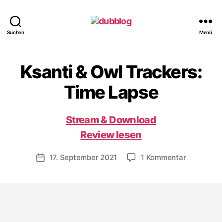
dubblog
Suchen
Menü
Ksanti & Owl Trackers:
Time Lapse
Stream & Download
Review lesen
zu
17. September 2021
1 Kommentar
Veröffentlichungsdatum
Ksanti
&
Owl
Trackers:
Time