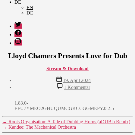
DE
EN
DE
Twitter
Facebook
Instagram
Lloyd Chamers Presents Love for Dub
Stream & Download
Veröffentlichungsdatum
19. April 2024
zu
1 Kommentar
Lloyd
Chamers
Presents
1.83.0-
Love
EFU7YMEO2GHUQUMCGKCCGGMEPY.0.2-5
for
Dub
←
Roots Organisation: A Tale of Dubbing Horns (aDUBta Remix)
→
Kandee: The Mechanical Orchestra