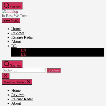
Zum
Suchen
Inhalt
dubblog
springen
In Bass We Trust
Menü
Home
Reviews
Release Radar
About
DE
EN
DE
Suchen
Suche
nach:
Suche
schließen
Menü schließen
Home
Reviews
Release Radar
About