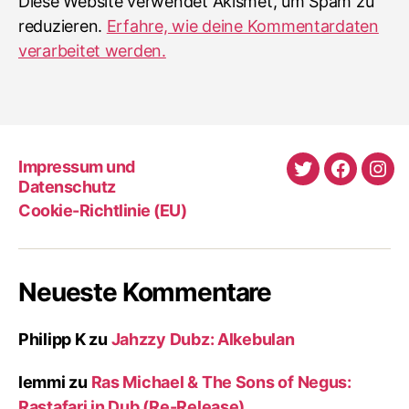
Diese Website verwendet Akismet, um Spam zu
reduzieren.
Erfahre, wie deine Kommentardaten
verarbeitet werden.
Impressum und
Twitter
Faceboo
Ins
Datenschutz
Cookie-Richtlinie (EU)
Neueste Kommentare
Philipp K
zu
Jahzzy Dubz: Alkebulan
lemmi
zu
Ras Michael & The Sons of Negus:
Rastafari in Dub (Re-Release)