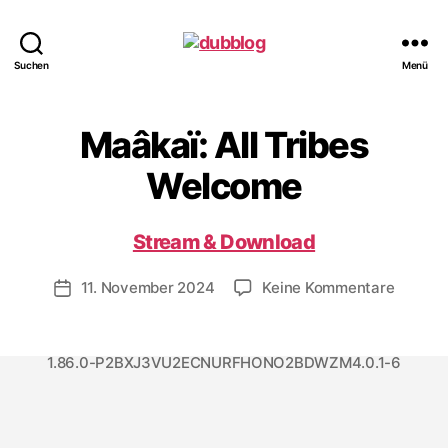
dubblog
Suchen
Menü
Maâkaï: All Tribes
Welcome
Stream & Download
zu
11. November 2024
Keine Kommentare
Veröffentlichungsdatum
Maâkaï:
All
Tribes
1.86.0-P2BXJ3VU2ECNURFHONO2BDWZM4.0.1-6
Welco