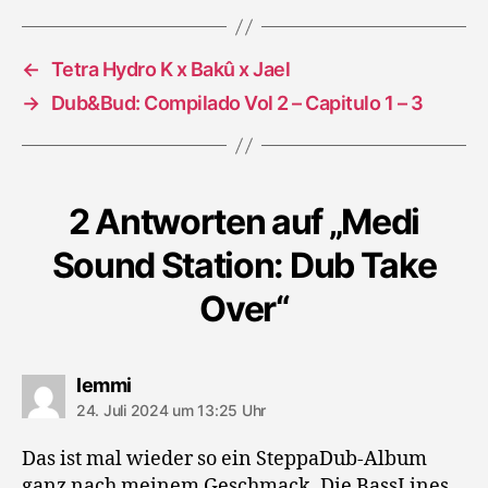
←
Tetra Hydro K x Bakû x Jael
→
Dub&Bud: Compilado Vol 2 – Capitulo 1 – 3
2 Antworten auf „Medi
Sound Station: Dub Take
Over“
sagt:
lemmi
24. Juli 2024 um 13:25 Uhr
Das ist mal wieder so ein SteppaDub-Album
ganz nach meinem Geschmack. Die BassLines