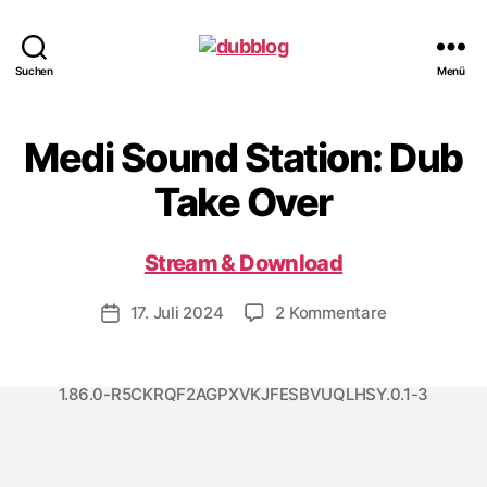
dubblog
Suchen
Menü
Medi Sound Station: Dub
Take Over
Stream & Download
zu
17. Juli 2024
2 Kommentare
Veröffentlichungsdatum
Medi
Sound
Station:
1.86.0-R5CKRQF2AGPXVKJFESBVUQLHSY.0.1-3
Dub
Take
Over