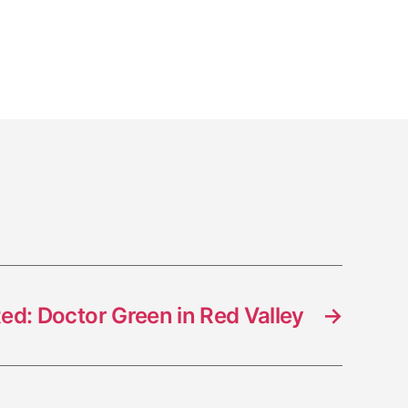
us
xes
ed: Doctor Green in Red Valley
→