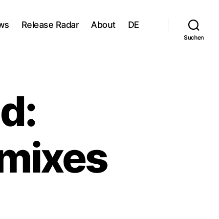
ws
Release Radar
About
DE
Suchen
d:
mixes