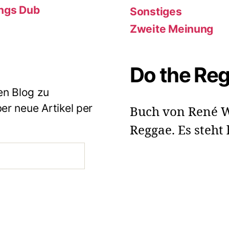
ings Dub
Sonstiges
Zweite Meinung
Do the Re
en Blog zu
r neue Artikel per
Buch von René W
Reggae. Es steht