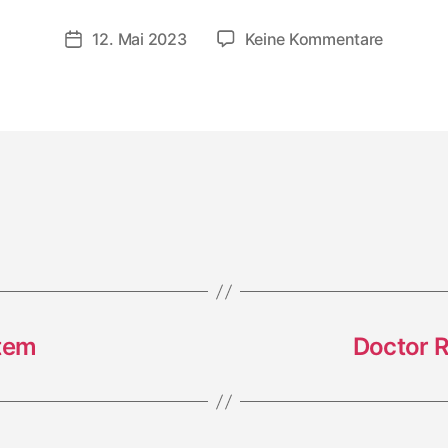
zu
12. Mai 2023
Keine Kommentare
Veröffentlichungsdatum
Messian
Dread:
Dangero
Discomi
stem
Doctor R