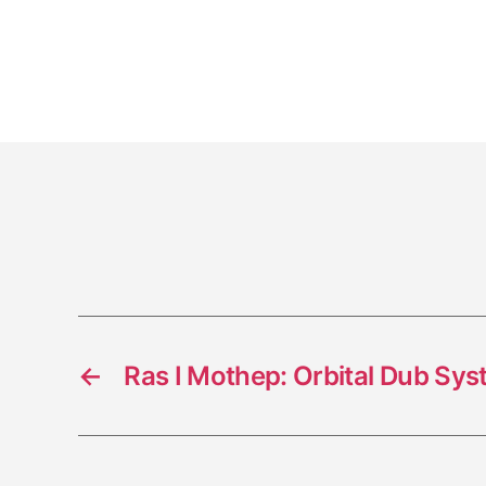
←
Ras I Mothep: Orbital Dub Sy