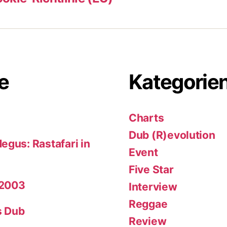
e
Kategorie
Charts
Dub (R)evolution
egus: Rastafari in
Event
Five Star
 2003
Interview
Reggae
s Dub
Review