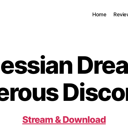
Home
Revie
essian Drea
erous Disco
Stream & Download