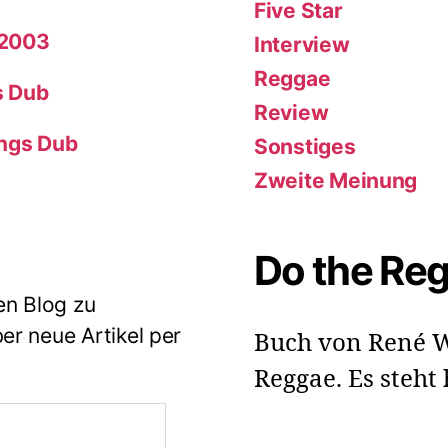
Five Star
 2003
Interview
Reggae
s Dub
Review
ings Dub
Sonstiges
Zweite Meinung
Do the Re
en Blog zu
r neue Artikel per
Buch von René W
Reggae. Es steht