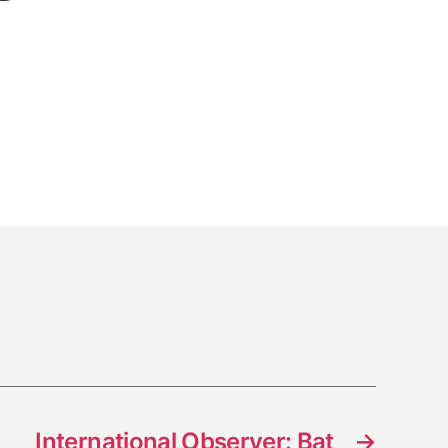
us:
ions
International Observer: Bat
→