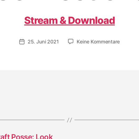
Stream & Download
zu
25. Juni 2021
Keine Kommentare
Veröffentlichungsdatum
Mystical
Warrior
&
Dougie
Conscio
Dub
Connect
aft Posse: Look