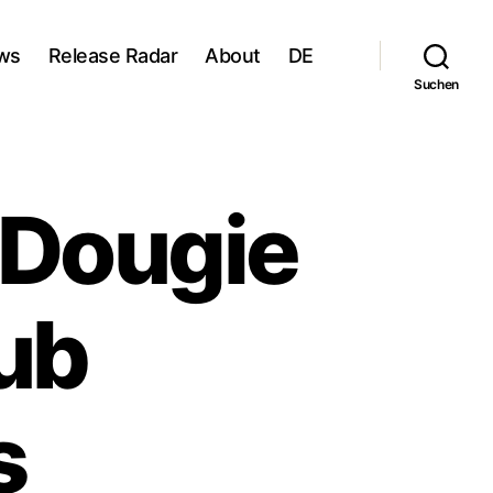
ws
Release Radar
About
DE
Suchen
 Dougie
ub
s