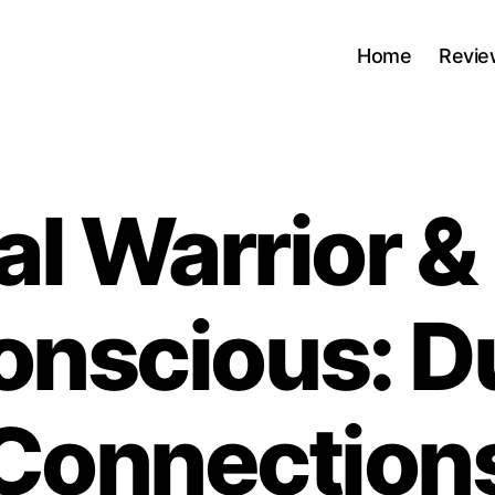
Home
Revie
al Warrior &
onscious: D
Connection