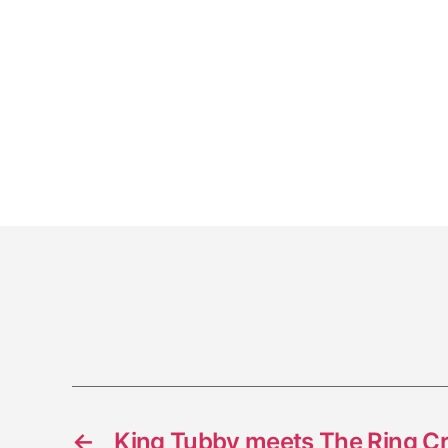
←
King Tubby meets The Ring Cr