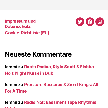
Impressum und
Twitter
Faceboo
Ins
Datenschutz
Cookie-Richtlinie (EU)
Neueste Kommentare
lemmi
zu
Roots Radics, Style Scott & Flabba
Holt: Night Nurse in Dub
lemmi
zu
Pressure Busspipe & Zion I Kings: All
For A Time
lemmi
zu
Radio Not: Bassment Tape Rhythms