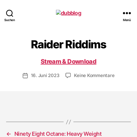
dubblog
Suchen
Menü
Raider Riddims
Stream & Download
zu
16. Juni 2023
Keine Kommentare
Veröffentlichungsdatum
Raider
Riddims
←
Ninety Eight Octane: Heavy Weight