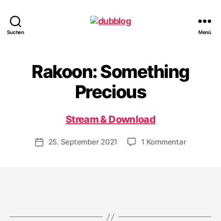
dubblog
Suchen
Menü
Rakoon: Something
Precious
Stream & Download
zu
25. September 2021
1 Kommentar
Veröffentlichungsdatum
Rakoon:
Somethin
Precious