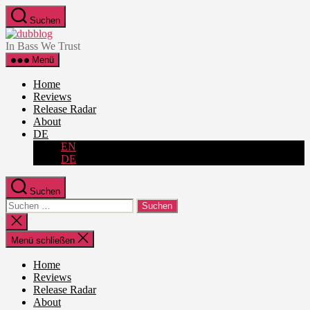
Zum
Suchen
Inhalt
dubblog
springen
In Bass We Trust
Menü
Home
Reviews
Release Radar
About
DE
EN
DE
Suchen
Suche
nach:
Suche
schließen
Menü schließen
Home
Reviews
Release Radar
About