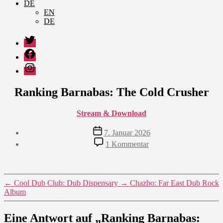
DE
EN
DE
Twitter
Facebook
Instagram
Ranking Barnabas: The Cold Crusher
Stream & Download
Veröffentlichungsdatum
7. Januar 2026
zu
1 Kommentar
Ranking
Barnabas:
The
Cold
←
Cool Dub Club: Dub Dispensary
→
Chazbo: Far East Dub Rock
Crusher
Album
Eine Antwort auf „Ranking Barnabas: