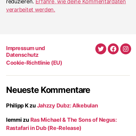
reduzieren.
Erfahre, wie deine Kommentardaten
verarbeitet werden.
Impressum und
Twitter
Faceboo
Ins
Datenschutz
Cookie-Richtlinie (EU)
Neueste Kommentare
Philipp K
zu
Jahzzy Dubz: Alkebulan
lemmi
zu
Ras Michael & The Sons of Negus:
Rastafari in Dub (Re-Release)