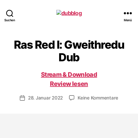
dubblog
Suchen
Menü
Ras Red I: Gweithredu
Dub
Stream & Download
Review lesen
zu
28. Januar 2022
Keine Kommentare
Veröffentlichungsdatum
Ras
Red
I:
Gweithr
Dub