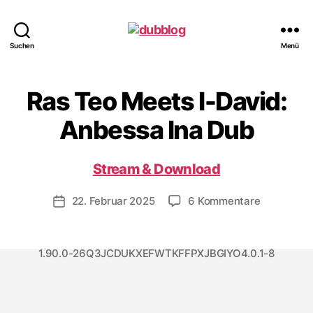
dubblog
Suchen
Menü
Ras Teo Meets I-David:
Anbessa Ina Dub
Stream & Download
zu
22. Februar 2025
6 Kommentare
Veröffentlichungsdatum
Ras
Teo
Meets
1.90.0-26Q3JCDUKXEFWTKFFPXJBGIYO4.0.1-8
I-
David:
Anbessa
Ina