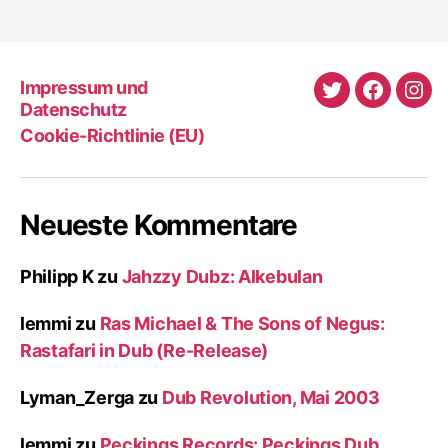
Impressum und
Twitter
Faceboo
Ins
Datenschutz
Cookie-Richtlinie (EU)
Neueste Kommentare
Philipp K
zu
Jahzzy Dubz: Alkebulan
lemmi
zu
Ras Michael & The Sons of Negus:
Rastafari in Dub (Re-Release)
Lyman_Zerga
zu
Dub Revolution, Mai 2003
lemmi
zu
Peckings Records: Peckings Dub