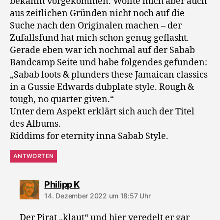
bekannt vorgekommen. Wollte mich aber auch
aus zeitlichen Gründen nicht noch auf die
Suche nach den Originalen machen – der
Zufallsfund hat mich schon genug geflasht.
Gerade eben war ich nochmal auf der Sabab
Bandcamp Seite und habe folgendes gefunden:
„Sabab loots & plunders these Jamaican classics
in a Gussie Edwards dubplate style. Rough &
tough, no quarter given.“
Unter dem Aspekt erklärt sich auch der Titel
des Albums.
Riddims for eternity inna Sabab Style.
ANTWORTEN
sagt:
Philipp K
14. Dezember 2022 um 18:57 Uhr
Der Pirat „klaut“ und hier veredelt er gar