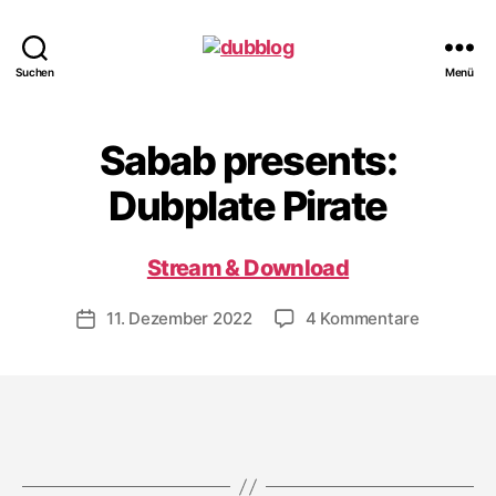
dubblog
Suchen
Menü
Sabab presents:
Dubplate Pirate
Stream & Download
zu
11. Dezember 2022
4 Kommentare
Veröffentlichungsdatum
Sabab
presents:
Dubplate
Pirate