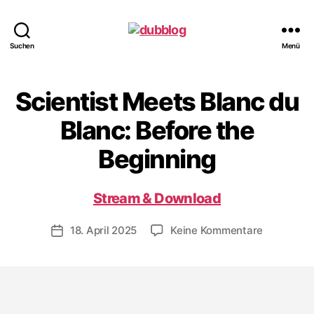
dubblog
Suchen
Menü
Scientist Meets Blanc du
Blanc: Before the
Beginning
Stream & Download
zu
18. April 2025
Keine Kommentare
Veröffentlichungsdatum
Scientist
Meets
Blanc
du
Blanc: