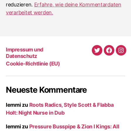
reduzieren.
Erfahre, wie deine Kommentardaten
verarbeitet werden.
Impressum und
Twitter
Faceboo
Ins
Datenschutz
Cookie-Richtlinie (EU)
Neueste Kommentare
lemmi
zu
Roots Radics, Style Scott & Flabba
Holt: Night Nurse in Dub
lemmi
zu
Pressure Busspipe & Zion I Kings: All