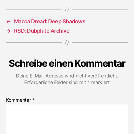
Vérités
Acte
2
←
Macca Dread: Deep Shadows
Unrele
Dubs
→
RSD: Dubplate Archive
Schreibe einen Kommentar
Deine E-Mail-Adresse wird nicht veröffentlicht.
Erforderliche Felder sind mit
*
markiert
Kommentar
*