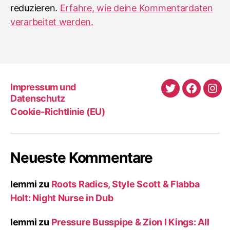
reduzieren.
Erfahre, wie deine Kommentardaten
verarbeitet werden.
Impressum und
Twitter
Faceboo
Ins
Datenschutz
Cookie-Richtlinie (EU)
Neueste Kommentare
lemmi
zu
Roots Radics, Style Scott & Flabba
Holt: Night Nurse in Dub
lemmi
zu
Pressure Busspipe & Zion I Kings: All