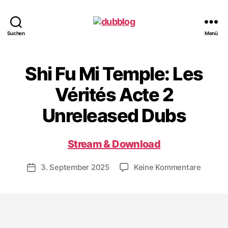
dubblog
Suchen
Menü
Shi Fu Mi Temple: Les
Vérités Acte 2
Unreleased Dubs
Stream & Download
zu
3. September 2025
Keine Kommentare
Veröffentlichungsdatum
Shi
Fu
Mi
Temple
Les