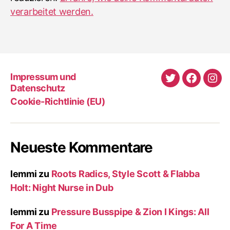
verarbeitet werden.
Impressum und
Twitter
Faceboo
Ins
Datenschutz
Cookie-Richtlinie (EU)
Neueste Kommentare
lemmi
zu
Roots Radics, Style Scott & Flabba
Holt: Night Nurse in Dub
lemmi
zu
Pressure Busspipe & Zion I Kings: All
For A Time