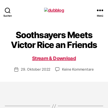
dubblog
Suchen
Menü
Soothsayers Meets
Victor Rice an Friends
Stream & Download
zu
29. Oktober 2022
Keine Kommentare
Veröffentlichungsdatum
Soothsa
Meets
Victor
Rice
an
Friends