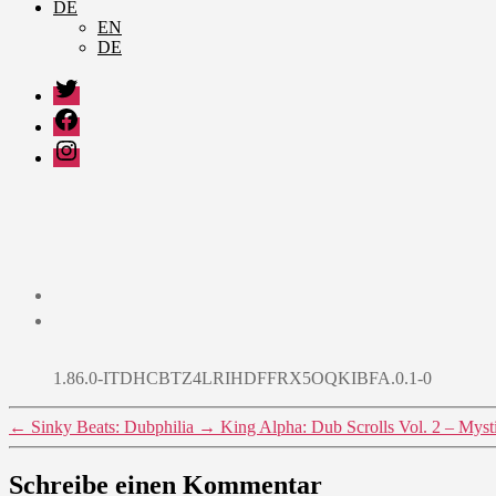
DE
EN
DE
Twitter
Facebook
Instagram
1.86.0-ITDHCBTZ4LRIHDFFRX5OQKIBFA.0.1-0
←
Sinky Beats: Dubphilia
→
King Alpha: Dub Scrolls Vol. 2 – Mys
Schreibe einen Kommentar