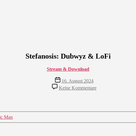
Stefanosis: Dubwyz & LoFi
Stream & Download
Veröffentlichungsdatum
16. August 2024
zu
Keine Kommentare
Stefanosis:
Dubwyz
&
LoFi
tic Man