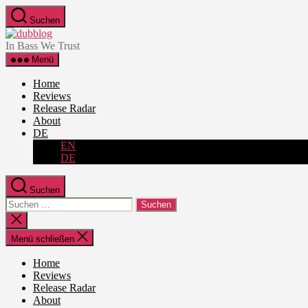
Zum
Suchen
Inhalt
dubblog
springen
In Bass We Trust
Menü
Home
Reviews
Release Radar
About
DE
EN
DE
Suchen
Suche
nach:
Suche
schließen
Menü schließen
Home
Reviews
Release Radar
About