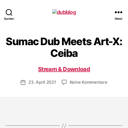
dubblog
Suchen
Menü
Sumac Dub Meets Art-X:
Ceiba
Stream & Download
zu
23. April 2021
Keine Kommentare
Veröffentlichungsdatum
Sumac
Dub
Meets
Art-
X:
Ceiba