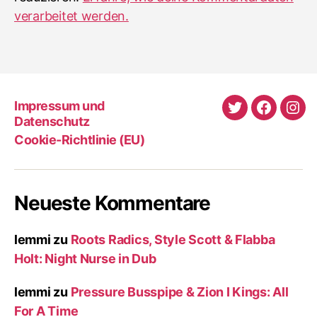
verarbeitet werden.
Impressum und
Twitter
Faceboo
Ins
Datenschutz
Cookie-Richtlinie (EU)
Neueste Kommentare
lemmi
zu
Roots Radics, Style Scott & Flabba
Holt: Night Nurse in Dub
lemmi
zu
Pressure Busspipe & Zion I Kings: All
For A Time