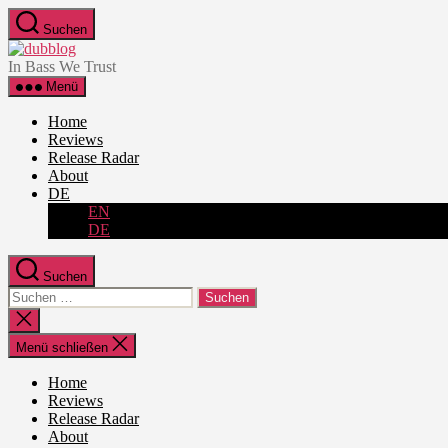
Zum
Suchen
Inhalt
dubblog
springen
In Bass We Trust
Menü
Home
Reviews
Release Radar
About
DE
EN
DE
Suchen
Suche
nach:
Suche
schließen
Menü schließen
Home
Reviews
Release Radar
About