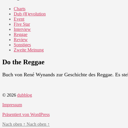
Charts
Dub (R)evolution
Event
Five Star
Interview
Reggae
Review
Sonstiges
Zweite Meinung
Do the Reggae
Buch von René Wynands zur Geschichte des Reggae. Es ste
© 2026
dubblog
Impressum
Präsentiert von WordPress
Nach oben
↑
Nach oben
↑