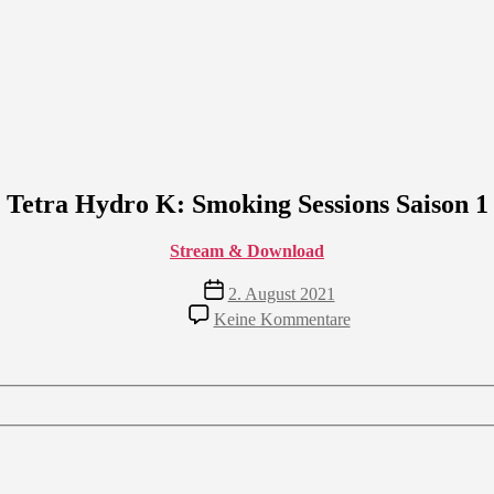
Tetra Hydro K: Smoking Sessions Saison 1
Stream & Download
Veröffentlichungsdatum
2. August 2021
zu
Keine Kommentare
Tetra
Hydro
K:
Smoking
Sessions
Saison
1