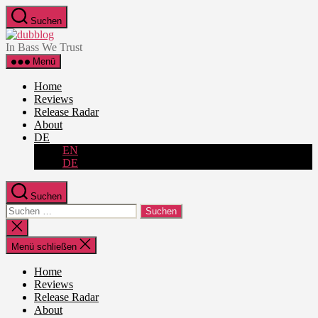
Zum
Suchen
Inhalt
dubblog
springen
In Bass We Trust
Menü
Home
Reviews
Release Radar
About
DE
EN
DE
Suchen
Suche
nach:
Suche
schließen
Menü schließen
Home
Reviews
Release Radar
About