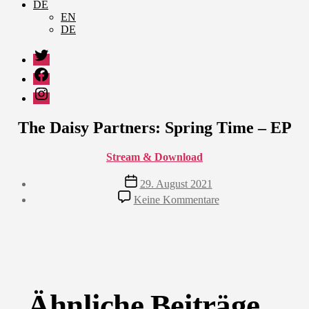
DE
EN
DE
Twitter
Facebook
Instagram
The Daisy Partners: Spring Time – EP
Stream & Download
Veröffentlichungsdatum
29. August 2021
zu
Keine Kommentare
The
Daisy
Partners:
Spring
Time
–
EP
Ähnliche Beiträge