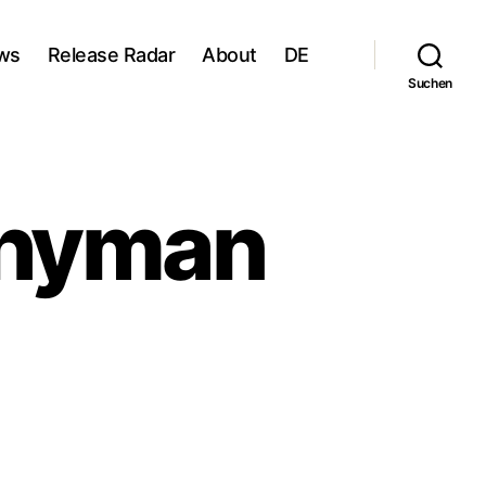
ws
Release Radar
About
DE
Suchen
chyman