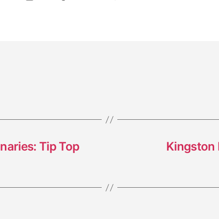
The
Return
of
Pachy
naries: Tip Top
Kingston 