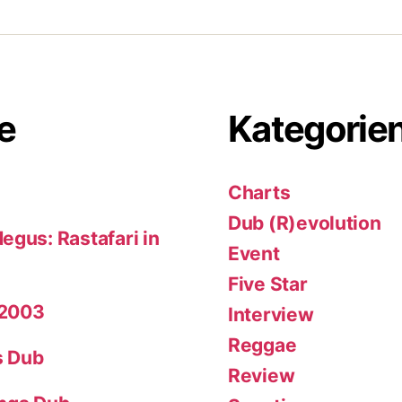
e
Kategorie
Charts
Dub (R)evolution
egus: Rastafari in
Event
Five Star
 2003
Interview
Reggae
s Dub
Review