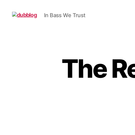
In Bass We Trust
dubblog
The R