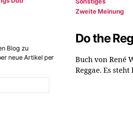
ings Dub
Sonstiges
Zweite Meinung
Do the Re
en Blog zu
r neue Artikel per
Buch von René W
Reggae. Es steht