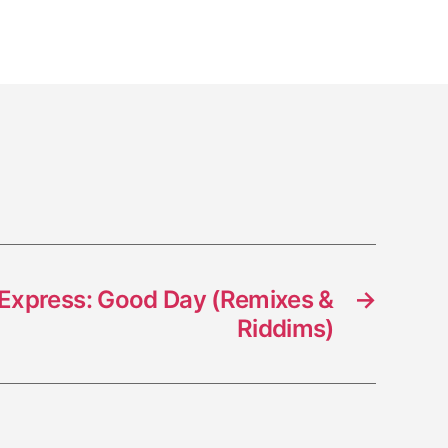
man
Express: Good Day (Remixes &
→
Riddims)