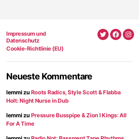
Impressum und
Twitter
Faceboo
Ins
Datenschutz
Cookie-Richtlinie (EU)
Neueste Kommentare
lemmi
zu
Roots Radics, Style Scott & Flabba
Holt: Night Nurse in Dub
lemmi
zu
Pressure Busspipe & Zion I Kings: All
For A Time
lemmi
zu
Radio Not: Bassment Tape Rhythms