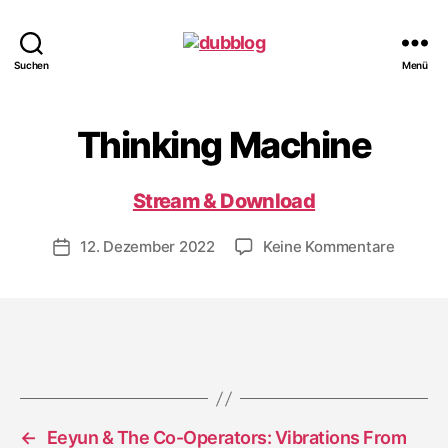
dubblog
Suchen
Menü
Thinking Machine
Stream & Download
zu
12. Dezember 2022
Keine Kommentare
Veröffentlichungsdatum
Thinkin
Machin
←
Eeyun & The Co-Operators: Vibrations From