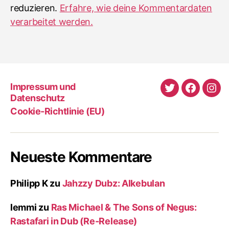
reduzieren.
Erfahre, wie deine Kommentardaten
verarbeitet werden.
Impressum und
Twitter
Faceboo
Ins
Datenschutz
Cookie-Richtlinie (EU)
Neueste Kommentare
Philipp K
zu
Jahzzy Dubz: Alkebulan
lemmi
zu
Ras Michael & The Sons of Negus:
Rastafari in Dub (Re-Release)