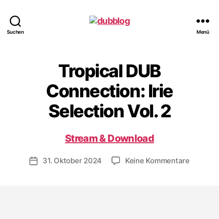
dubblog
Suchen
Menü
Tropical DUB
Connection: Irie
Selection Vol. 2
Stream & Download
zu
31. Oktober 2024
Keine Kommentare
Veröffentlichungsdatum
Tropical
DUB
Connect
Irie
Selectio